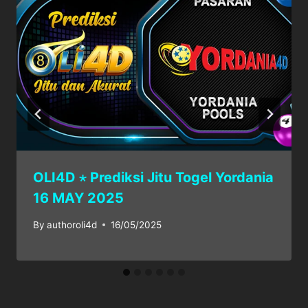
OLI4D ⋆ Prediksi Jitu Togel Yordania
16 MAY 2025
By
authoroli4d
16/05/2025