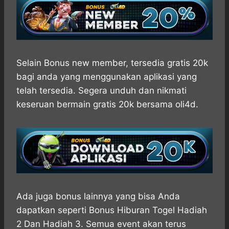
Selain Bonus new member, tersedia gratis 20k
bagi anda yang menggunakan aplikasi yang
telah tersedia. Segera unduh dan nikmati
keseruan bermain gratis 20k bersama oli4d.
Ada juga bonus lainnya yang bisa Anda
dapatkan seperti Bonus Hiburan Togel Hadiah
2 Dan Hadiah 3. Semua event akan terus