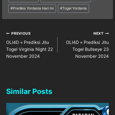
Tags:
#
Prediksi Yordania Hari Ini
#
Togel Yordania
Post
PREVIOUS
NEXT
OLI4D ⋆ Prediksi Jitu
OLI4D ⋆ Prediksi Jitu
navigation
Togel Virginia Night 22
Togel Bullseye 23
November 2024
November 2024
Similar Posts