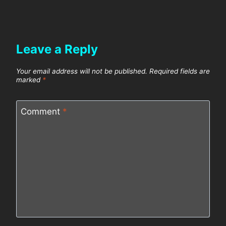
Leave a Reply
Your email address will not be published.
Required fields are
marked
*
Comment
*