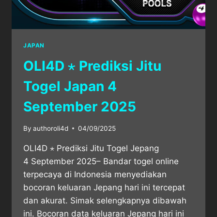
JAPAN
OLI4D ⋆ Prediksi Jitu
Togel Japan 4
September 2025
By
authoroli4d
04/09/2025
OLI4D ⋆ Prediksi Jitu Togel Jepang
4 September 2025– Bandar togel online
terpecaya di Indonesia menyediakan
bocoran keluaran Jepang hari ini tercepat
dan akurat. Simak selengkapnya dibawah
ini. Bocoran data keluaran Jepang hari ini