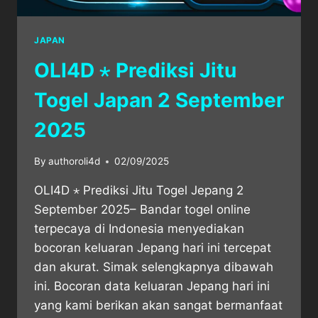
JAPAN
OLI4D ⋆ Prediksi Jitu
Togel Japan 2 September
2025
By
authoroli4d
02/09/2025
OLI4D ⋆ Prediksi Jitu Togel Jepang 2
September 2025– Bandar togel online
terpecaya di Indonesia menyediakan
bocoran keluaran Jepang hari ini tercepat
dan akurat. Simak selengkapnya dibawah
ini. Bocoran data keluaran Jepang hari ini
yang kami berikan akan sangat bermanfaat