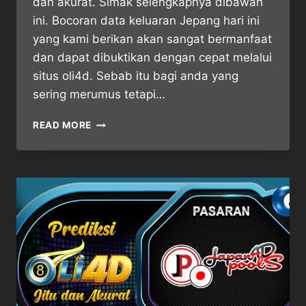
dan akurat. Simak selengkapnya dibawah
ini. Bocoran data keluaran Jepang hari ini
yang kami berikan akan sangat bermanfaat
dan dapat dibuktikan dengan cepat melalui
situs oli4d. Sebab itu bagi anda yang
sering merumus tetapi…
OLI4D
READ MORE
⋆
PREDIKSI
JITU
TOGEL
JAPAN
6
SEPTEMBER
2025