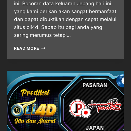
ini. Bocoran data keluaran Jepang hari ini
yang kami berikan akan sangat bermanfaat
dan dapat dibuktikan dengan cepat melalui
situs oli4d. Sebab itu bagi anda yang
sering merumus tetapi…
OLI4D
READ MORE
⋆
PREDIKSI
JITU
TOGEL
JAPAN
5
SEPTEMBER
2025