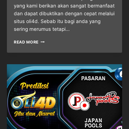
yang kami berikan akan sangat bermanfaat
dan dapat dibuktikan dengan cepat melalui
situs oli4d. Sebab itu bagi anda yang
sering merumus tetapi…
OLI4D
READ MORE
⋆
PREDIKSI
JITU
TOGEL
JAPAN
4
SEPTEMBER
2025