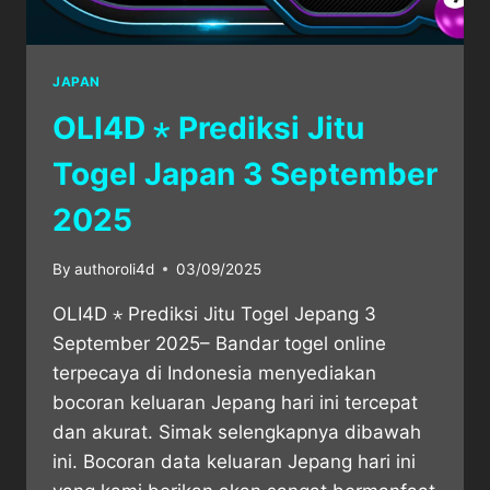
JAPAN
OLI4D ⋆ Prediksi Jitu
Togel Japan 3 September
2025
By
authoroli4d
03/09/2025
OLI4D ⋆ Prediksi Jitu Togel Jepang 3
September 2025– Bandar togel online
terpecaya di Indonesia menyediakan
bocoran keluaran Jepang hari ini tercepat
dan akurat. Simak selengkapnya dibawah
ini. Bocoran data keluaran Jepang hari ini