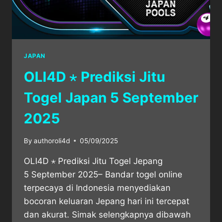
JAPAN
OLI4D ⋆ Prediksi Jitu
Togel Japan 5 September
2025
By
authoroli4d
05/09/2025
OLI4D ⋆ Prediksi Jitu Togel Jepang
5 September 2025– Bandar togel online
terpecaya di Indonesia menyediakan
bocoran keluaran Jepang hari ini tercepat
dan akurat. Simak selengkapnya dibawah