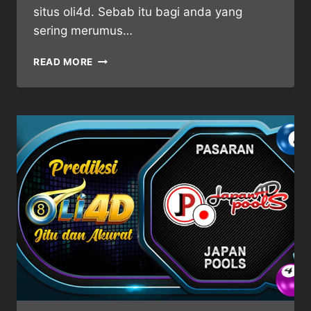
situs oli4d. Sebab itu bagi anda yang
sering merumus…
OLI4D
READ MORE
⋆
PREDIKSI
JITU
TOGEL
JAPAN
1
SEPTEMBER
2025