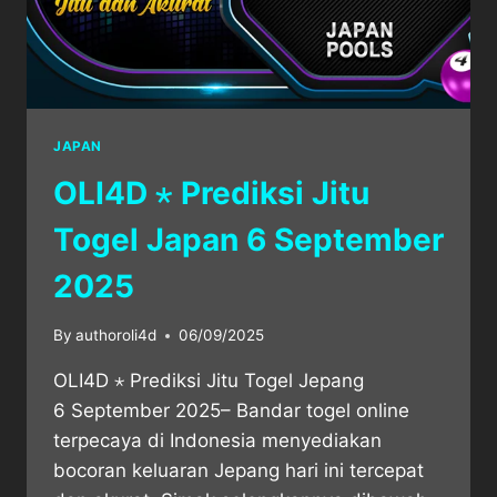
JAPAN
OLI4D ⋆ Prediksi Jitu
Togel Japan 6 September
2025
By
authoroli4d
06/09/2025
OLI4D ⋆ Prediksi Jitu Togel Jepang
6 September 2025– Bandar togel online
terpecaya di Indonesia menyediakan
bocoran keluaran Jepang hari ini tercepat