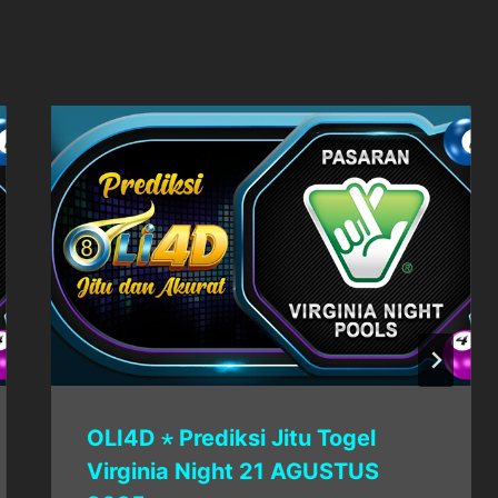
OLI4D ⋆ Prediksi Jitu Togel
Virginia Night 21 AGUSTUS