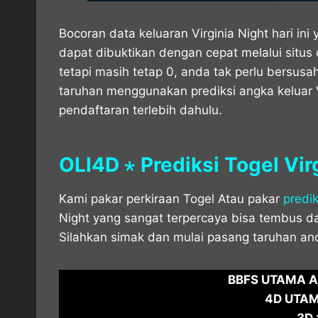
Bocoran data keluaran Virginia Night hari in
dapat dibuktikan dengan cepat melalui situs
tetapi masih tetap 0, anda tak perlu bersu
taruhan menggunakan prediksi angka keluar V
pendaftaran terlebih dahulu.
OLI4D ⋆ Prediksi Togel Vir
Kami pakar perkiraan Togel Atau pakar
predik
Night yang sangat terpercaya bisa tembus 
Silahkan simak dan mulai pasang taruhan anda
BBFS UTAMA A
4D UTAM
3D 