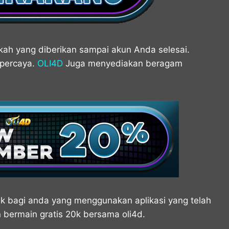
angkah yang diberikan sampai akun Anda selesai.
rpercaya.
OLI4D
Juga menyediakan beragam
0k bagi anda yang menggunakan aplikasi yang telah
 bermain gratis 20k bersama oli4d.