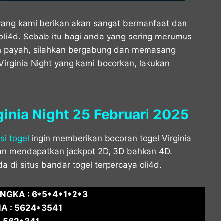
i yang kami berikan akan sangat bermanfaat dan
 oli4d. Sebab itu bagi anda yang sering merumus
sah payah, silahkan bergabung dan memasang
irginia Night yang kami bocorkan, lakukan
ginia Night 25 Februari 2025
si togel
ingin memberikan bocoran togel Virginia
dan mendapatkan jackpot 2D, 3D bahkan 4D.
 di situs bandar togel terpercaya oli4d.
NGKA : 6*5*4*1*2*3
A : 5624*3541
: 562*341