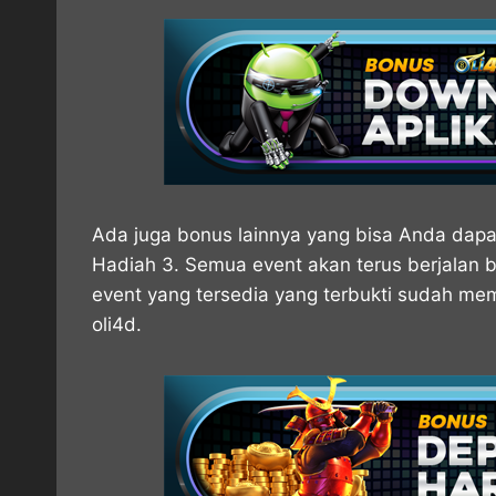
Ada juga bonus lainnya yang bisa Anda dapa
Hadiah 3. Semua event akan terus berjalan b
event yang tersedia yang terbukti sudah m
oli4d.