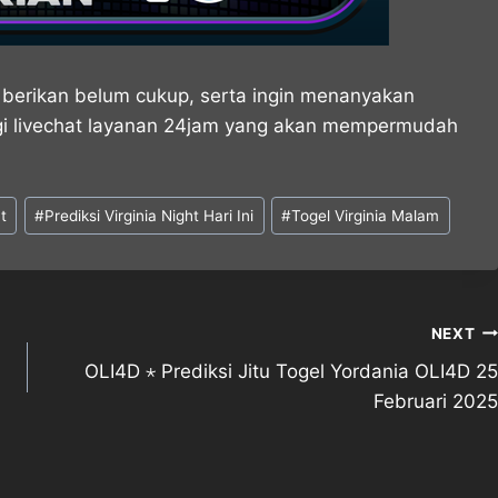
 berikan belum cukup, serta ingin menanyakan
ngi livechat layanan 24jam yang akan mempermudah
ht
#
Prediksi Virginia Night Hari Ini
#
Togel Virginia Malam
NEXT
OLI4D ⋆ Prediksi Jitu Togel Yordania OLI4D 25
Februari 2025