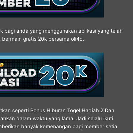
0k bagi anda yang menggunakan aplikasi yang telah
 bermain gratis 20k bersama oli4d.
tkan seperti Bonus Hiburan Togel Hadiah 2 Dan
ahkan dalam waktu yang lama. Jadi selalu ikuti
emberikan banyak kemenangan bagi member setia