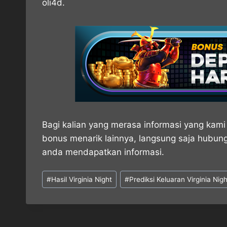
oli4d.
Bagi kalian yang merasa informasi yang kami
bonus menarik lainnya, langsung saja hubu
anda mendapatkan informasi.
Post
#
Hasil Virginia Night
#
Prediksi Keluaran Virginia Nig
Tags: