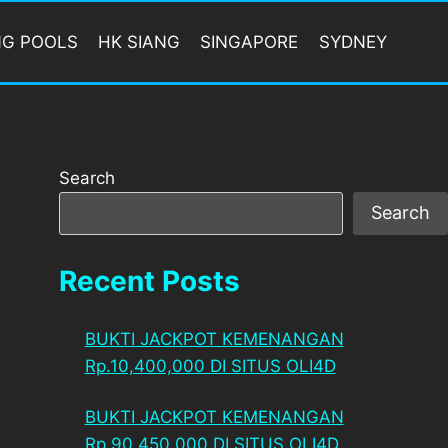
G POOLS
HK SIANG
SINGAPORE
SYDNEY
Search
Search
Recent Posts
BUKTI JACKPOT KEMENANGAN
Rp.10,400,000 DI SITUS OLI4D
BUKTI JACKPOT KEMENANGAN
Rp.90,450,000 DI SITUS OLI4D