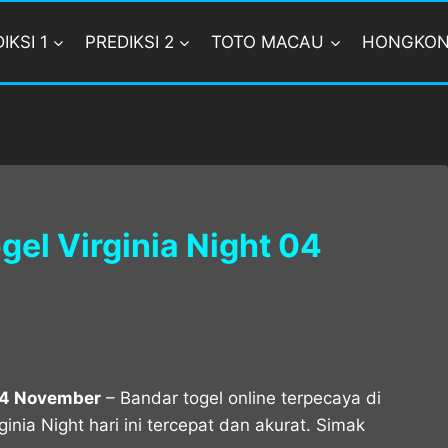
IKSI 1
PREDIKSI 2
TOTO MACAU
HONGKON
ogel Virginia Night 04
04
November
– Bandar togel online terpecaya di
nia Night hari ini tercepat dan akurat. Simak