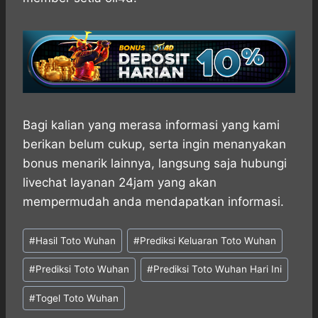
Bagi kalian yang merasa informasi yang kami
berikan belum cukup, serta ingin menanyakan
bonus menarik lainnya, langsung saja hubungi
livechat layanan 24jam yang akan
mempermudah anda mendapatkan informasi.
Post
#
Hasil Toto Wuhan
#
Prediksi Keluaran Toto Wuhan
Tags:
#
Prediksi Toto Wuhan
#
Prediksi Toto Wuhan Hari Ini
#
Togel Toto Wuhan