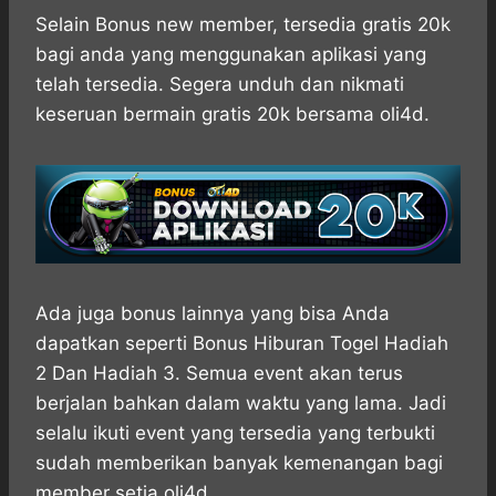
Selain Bonus new member, tersedia gratis 20k
bagi anda yang menggunakan aplikasi yang
telah tersedia. Segera unduh dan nikmati
keseruan bermain gratis 20k bersama oli4d.
Ada juga bonus lainnya yang bisa Anda
dapatkan seperti Bonus Hiburan Togel Hadiah
2 Dan Hadiah 3. Semua event akan terus
berjalan bahkan dalam waktu yang lama. Jadi
selalu ikuti event yang tersedia yang terbukti
sudah memberikan banyak kemenangan bagi
member setia oli4d.