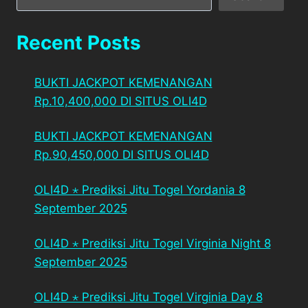
Recent Posts
BUKTI JACKPOT KEMENANGAN
Rp.10,400,000 DI SITUS OLI4D
BUKTI JACKPOT KEMENANGAN
Rp.90,450,000 DI SITUS OLI4D
OLI4D ⋆ Prediksi Jitu Togel Yordania 8
September 2025
OLI4D ⋆ Prediksi Jitu Togel Virginia Night 8
September 2025
OLI4D ⋆ Prediksi Jitu Togel Virginia Day 8