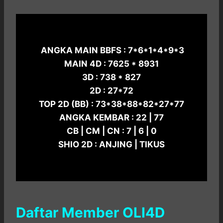
ANGKA MAIN BBFS : 7*6*1*4*9*3
MAIN 4D : 7625 * 8931
3D : 738 * 827
2D :
27*72
TOP 2D (BB) :
73*38*88*82*27*77
ANGKA KEMBAR :
22 | 77
CB | CM | CN : 7 | 6 | 0
SHIO 2D :
ANJING | TIKUS
Daftar Member OLI4D