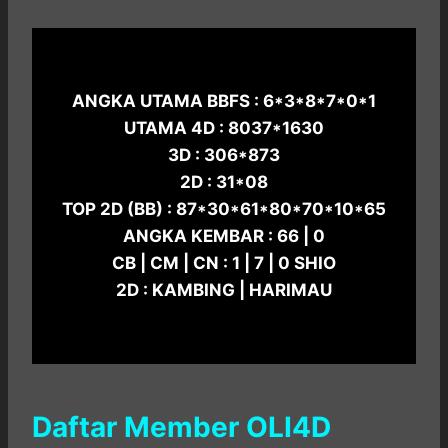
ANGKA UTAMA BBFS : 6*3*8*7*0*1
UTAMA 4D : 8037*1630
3D : 306*873
2D : 3
1*08
TOP 2D (BB) : 87*30*61*80*70*10*65
ANGKA KEMBAR : 66
| 0
CB | CM | CN : 1 | 7 | 0 SHIO
2D : KAMBING
| HARIMA
U
Daftar Member OLI4D