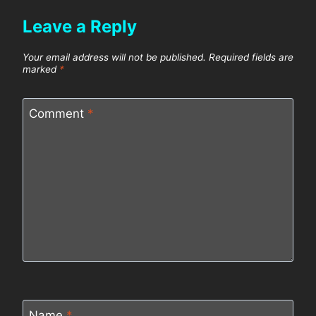
Leave a Reply
Your email address will not be published.
Required fields are
marked
*
Comment
*
Name
*