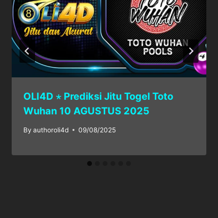
OLI4D ⋆ Prediksi Jitu Togel Toto
Wuhan 10 AGUSTUS 2025
By
authoroli4d
09/08/2025