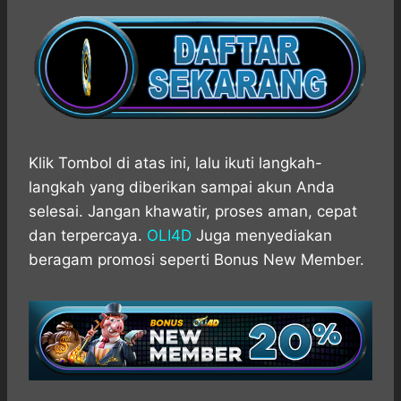
Klik Tombol di atas ini, lalu ikuti langkah-
langkah yang diberikan sampai akun Anda
selesai. Jangan khawatir, proses aman, cepat
dan terpercaya.
OLI4D
Juga menyediakan
beragam promosi seperti Bonus New Member.