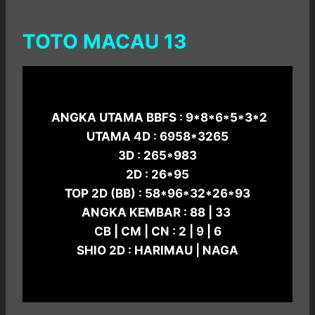
TOTO MACAU 13
ANGKA UTAMA BBFS : 9*8*6*5*3*2
UTAMA 4D : 6958*3265
3D : 265*983
2D :
26*95
TOP 2D (BB) :
58*96*32*26*93
ANGKA KEMBAR :
88 | 33
CB | CM | CN : 2 | 9 | 6
SHIO 2D : HARIMAU
| NAGA