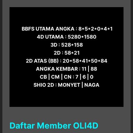
BBFS UTAMA ANGKA : 8*5*2*0*4*1
4D UTAMA : 5280*1580
3D : 528*158
2D : 58*21
2D ATAS (BB) : 20*58*41*50*84
ANGKA KEMBAR : 11 | 88
CB | CM | CN : 7 | 6 | 0
SHIO 2D : MONYET | NAGA
Daftar Member OLI4D