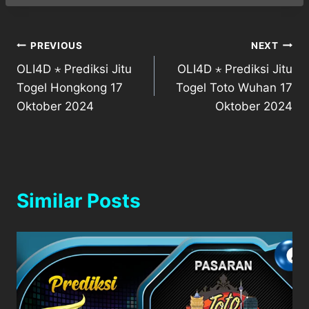
Post
PREVIOUS
NEXT
OLI4D ⋆ Prediksi Jitu
OLI4D ⋆ Prediksi Jitu
navigation
Togel Hongkong 17
Togel Toto Wuhan 17
Oktober 2024
Oktober 2024
Similar Posts