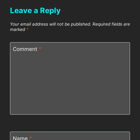
Leave a Reply
Your email address will not be published.
Required fields are
marked
*
Comment
*
Name
*