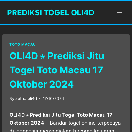
Skip
PREDIKSI TOGEL OLI4D
to
content
TOTO MACAU
OLI4D ⋆ Prediksi Jitu
Togel Toto Macau 17
Oktober 2024
By
authoroli4d
17/10/2024
OLI4D ⋆ Prediksi Jitu Togel Toto Macau 17
Oktober 2024
– Bandar togel online terpecaya
di Indonesia menyediakan bocoran keluaran