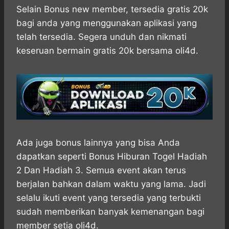
Selain Bonus new member, tersedia gratis 20k
bagi anda yang menggunakan aplikasi yang
telah tersedia. Segera unduh dan nikmati
keseruan bermain gratis 20k bersama oli4d.
Ada juga bonus lainnya yang bisa Anda
dapatkan seperti Bonus Hiburan Togel Hadiah
2 Dan Hadiah 3. Semua event akan terus
berjalan bahkan dalam waktu yang lama. Jadi
selalu ikuti event yang tersedia yang terbukti
sudah memberikan banyak kemenangan bagi
member setia oli4d.