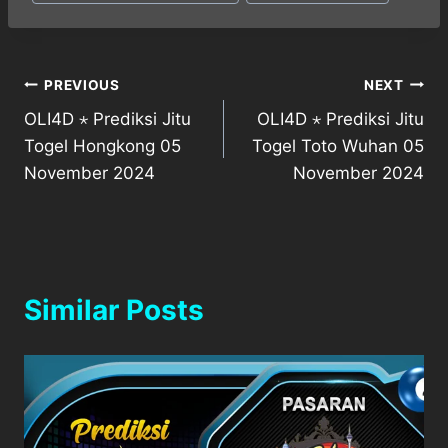
Post
PREVIOUS
NEXT
OLI4D ⋆ Prediksi Jitu
OLI4D ⋆ Prediksi Jitu
navigation
Togel Hongkong 05
Togel Toto Wuhan 05
November 2024
November 2024
Similar Posts