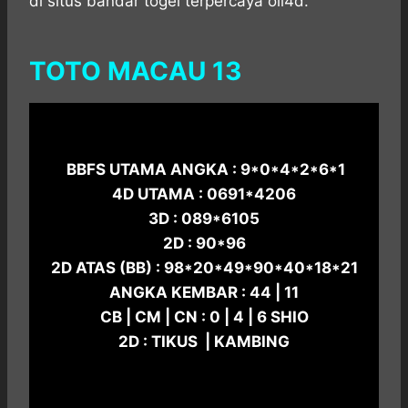
di situs bandar togel terpercaya oli4d.
TOTO MACAU 13
BBFS UTAMA ANGKA : 9*0*4*2*6*1
4D UTAMA : 0691*4206
3D : 089*6105
2D : 90*96
2D ATAS (BB) : 98*20*49*90*40*18*21
ANGKA KEMBAR : 44 | 11
CB | CM | CN : 0 | 4 | 6 SHIO
2D : TIKUS
| KAMBING