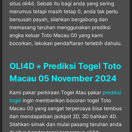
situs oli4d. Sebab itu bagi anda yang sering
merumus tetapi masih tetap 0, anda tak perlu
bersusah payah, silahkan bergabung dan
memasang taruhan menggunakan prediksi
angka keluar Toto Macau 00 yang kami
bocorkan, lakukan pendaftaran terlebih dahulu.
OLI4D ⋆ Prediksi Togel Toto
Macau 05 November 2024
Kami pakar perkiraan Togel Atau pakar
prediksi
togel
ingin memberikan bocoran togel Toto
Macau 00 yang sangat terpercaya bisa tembus
dan mendapatkan jackpot 2D, 3D bahkan 4D.
Silahkan simak dan mulai pasang taruhan anda