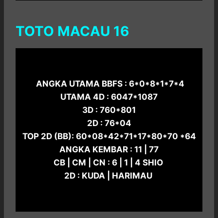
TOTO MACAU 16
ANGKA UTAMA BBFS : 6*0*8*1*7*4
UTAMA 4D : 6047*1087
3D : 760*801
2D : 76*04
TOP 2D (BB): 60*08*42*71*17*80*70 *64
ANGKA KEMBAR : 11 | 77
CB | CM | CN : 6 | 1 | 4 SHIO
2D : KUDA | HARIMAU