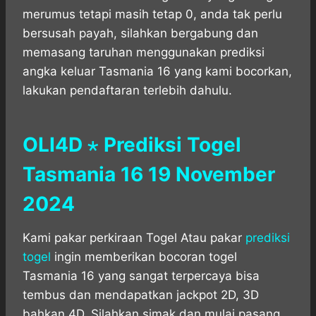
merumus tetapi masih tetap 0, anda tak perlu
bersusah payah, silahkan bergabung dan
memasang taruhan menggunakan prediksi
angka keluar Tasmania 16 yang kami bocorkan,
lakukan pendaftaran terlebih dahulu.
OLI4D ⋆ Prediksi Togel
Tasmania 16 19 November
2024
Kami pakar perkiraan Togel Atau pakar
prediksi
togel
ingin memberikan bocoran togel
Tasmania 16 yang sangat terpercaya bisa
tembus dan mendapatkan jackpot 2D, 3D
bahkan 4D. Silahkan simak dan mulai pasang