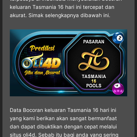
keluaran Tasmania 16 hari ini tercepat dan
akurat. Simak selengkapnya dibawah ini.
Data Bocoran keluaran Tasmania 16 hari ini
yang kami berikan akan sangat bermanfaat
dan dapat dibuktikan dengan cepat melalui
situs oli4d. Sebab itu bagi anda yang sering