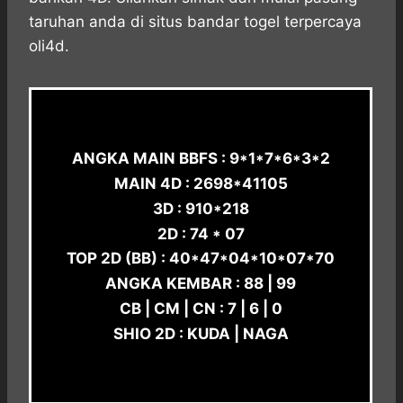
taruhan anda di situs bandar togel terpercaya
oli4d.
ANGKA MAIN BBFS : 9*1*7*6*3*2
MAIN 4D : 2698*41105
3D : 910*218
2D : 74 * 07
TOP 2D (BB) : 40*47*04*10*07*70
ANGKA KEMBAR : 88 | 99
CB | CM | CN : 7 | 6 | 0
SHIO 2D : KUDA | NAGA