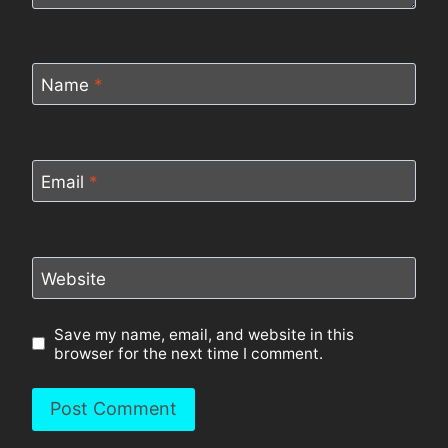
Name
*
Email
*
Website
Save my name, email, and website in this
browser for the next time I comment.