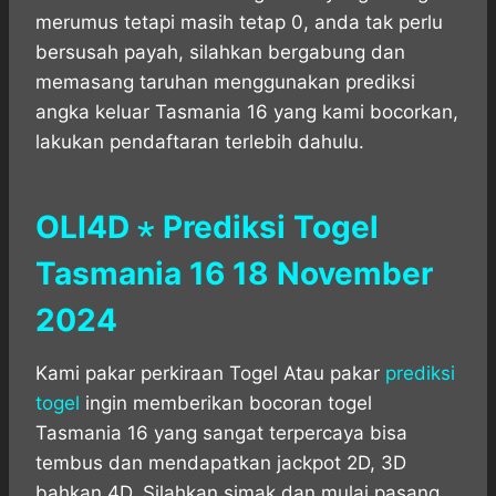
merumus tetapi masih tetap 0, anda tak perlu
bersusah payah, silahkan bergabung dan
memasang taruhan menggunakan prediksi
angka keluar Tasmania 16 yang kami bocorkan,
lakukan pendaftaran terlebih dahulu.
OLI4D ⋆ Prediksi Togel
Tasmania 16 18 November
2024
Kami pakar perkiraan Togel Atau pakar
prediksi
togel
ingin memberikan bocoran togel
Tasmania 16 yang sangat terpercaya bisa
tembus dan mendapatkan jackpot 2D, 3D
bahkan 4D. Silahkan simak dan mulai pasang