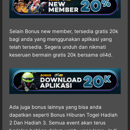
Selain Bonus new member, tersedia gratis 20k
bagi anda yang menggunakan aplikasi yang
telah tersedia. Segera unduh dan nikmati
keseruan bermain gratis 20k bersama oli4d.
Ada juga bonus lainnya yang bisa anda
dapatkan seperti Bonus Hiburan Togel Hadiah
2 Dan Hadiah 3. Semua event akan terus