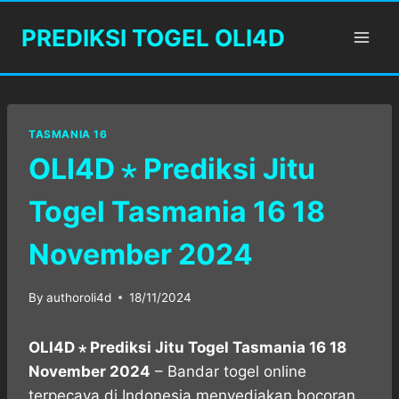
Skip
PREDIKSI TOGEL OLI4D
to
content
TASMANIA 16
OLI4D ⋆ Prediksi Jitu
Togel Tasmania 16 18
November 2024
By
authoroli4d
18/11/2024
OLI4D ⋆ Prediksi Jitu Togel Tasmania 16 18
November 2024
– Bandar togel online
terpecaya di Indonesia menyediakan bocoran