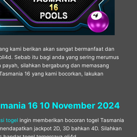
 yang kami berikan akan sangat bermanfaat dan
 oli4d. Sebab itu bagi anda yang sering merumus
sah payah, silahkan bergabung dan memasang
Tasmania 16 yang kami bocorkan, lakukan
asmania 16 10 November 2024
si togel
ingin memberikan bocoran togel Tasmania
mendapatkan jackpot 2D, 3D bahkan 4D. Silahkan
 bandar togel terpercaya oli4d.