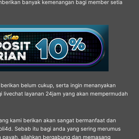
emberikan banyak kemenangan bagi member setia
 berikan belum cukup, serta ingin menanyakan
ngi livechat layanan 24jam yang akan mempermudah
 yang kami berikan akan sangat bermanfaat dan
 oli4d. Sebab itu bagi anda yang sering merumus
sah payah, silahkan bergabung dan memasang