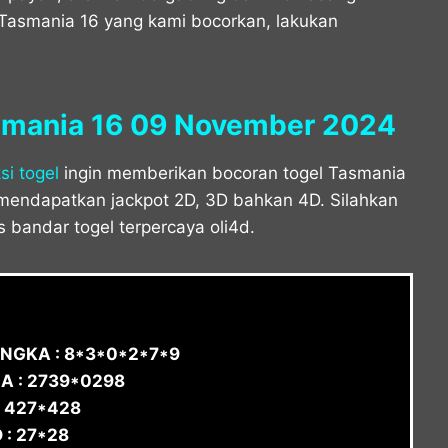
Tasmania 16 yang kami bocorkan, lakukan
asmania 16 09 November 2024
si togel
ingin memberikan bocoran togel Tasmania
mendapatkan jackpot 2D, 3D bahkan 4D. Silahkan
 bandar togel terpercaya oli4d.
NGKA : 8*3*0*2*7*9
A : 2739*0298
: 427*428
 : 27
*28