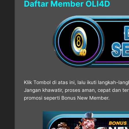
Daftar Member OLI4D
Klik Tombol di atas ini, lalu ikuti langkah-l
Jangan khawatir, proses aman, cepat dan te
promosi seperti Bonus New Member.