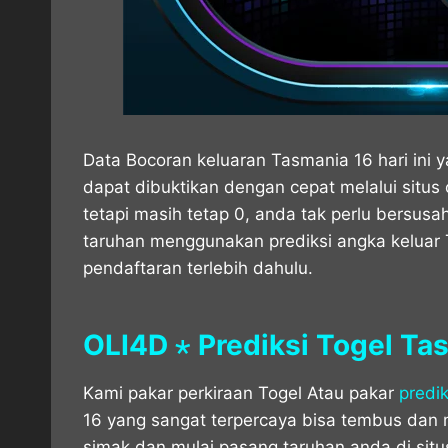
Data Bocoran keluaran Tasmania 16 hari ini
dapat dibuktikan dengan cepat melalui situs
tetapi masih tetap 0, anda tak perlu bersu
taruhan menggunakan prediksi angka keluar 
pendaftaran terlebih dahulu.
OLI4D ⋆ Prediksi Togel T
Kami pakar perkiraan Togel Atau pakar
predik
16 yang sangat terpercaya bisa tembus dan 
simak dan mulai pasang taruhan anda di situs