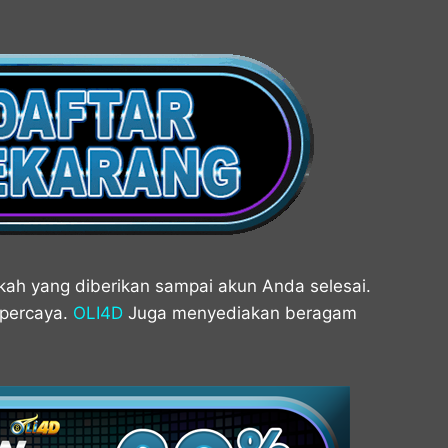
angkah yang diberikan sampai akun Anda selesai.
rpercaya.
OLI4D
Juga menyediakan beragam