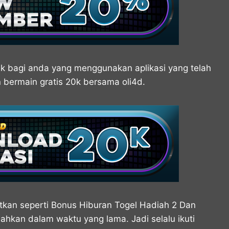
0k bagi anda yang menggunakan aplikasi yang telah
 bermain gratis 20k bersama oli4d.
tkan seperti Bonus Hiburan Togel Hadiah 2 Dan
ahkan dalam waktu yang lama. Jadi selalu ikuti