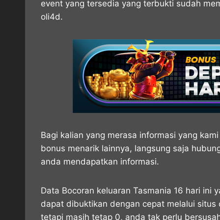
event yang tersedia yang terbukti sudah m
oli4d.
Bagi kalian yang merasa informasi yang kami
bonus menarik lainnya, langsung saja hubu
anda mendapatkan informasi.
Data Bocoran keluaran Tasmania 16 hari ini
dapat dibuktikan dengan cepat melalui situs
tetapi masih tetap 0, anda tak perlu bersu