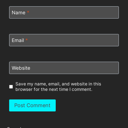
Name
*
Email
*
Website
Save my name, email, and website in this
browser for the next time I comment.