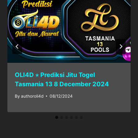
OLI4D ⋆ Prediksi Jitu Togel
Tasmania 13 8 December 2024
By
authoroli4d
08/12/2024