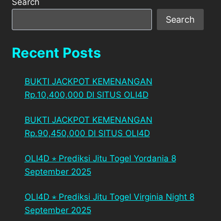
Search
Search
Recent Posts
BUKTI JACKPOT KEMENANGAN
Rp.10,400,000 DI SITUS OLI4D
BUKTI JACKPOT KEMENANGAN
Rp.90,450,000 DI SITUS OLI4D
OLI4D ⋆ Prediksi Jitu Togel Yordania 8
September 2025
OLI4D ⋆ Prediksi Jitu Togel Virginia Night 8
September 2025