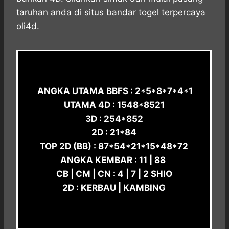
taruhan anda di situs bandar togel terpercaya
oli4d.
ANGKA UTAMA BBFS : 2*5*8*7*4*1
UTAMA 4D : 1548*8521
3D : 254*852
2D : 21*84
TOP 2D (BB) : 87*54*21*15*48*72
ANGKA KEMBAR : 11 | 88
CB | CM | CN : 4 | 7 | 2 SHIO
2D : KERBAU | KAMBING