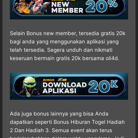
Selain Bonus new member, tersedia gratis 20k
bagi anda yang menggunakan aplikasi yang
telah tersedia. Segera unduh dan nikmati
keseruan bermain gratis 20k bersama oli4d.
Ada juga bonus lainnya yang bisa Anda
dapatkan seperti Bonus Hiburan Togel Hadiah
2 Dan Hadiah 3. Semua event akan terus