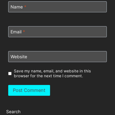
Name
*
Email
*
Website
Save my name, email, and website in this
browser for the next time I comment.
Search