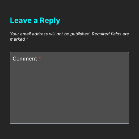
Leave a Reply
Your email address will not be published.
Required fields are
marked
*
Comment
*