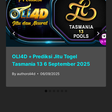
OLI4D ⋆ Prediksi Jitu Togel
Tasmania 13 6 September 2025
By
authoroli4d
06/09/2025