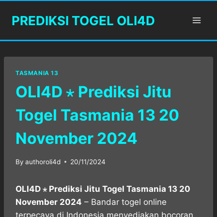
Skip
PREDIKSI TOGEL OLI4D
to
content
TASMANIA 13
OLI4D ⋆ Prediksi Jitu
Togel Tasmania 13 20
November 2024
By
authoroli4d
20/11/2024
OLI4D ⋆ Prediksi Jitu Togel Tasmania 13 20
November 2024
– Bandar togel online
terpecaya di Indonesia menyediakan bocoran