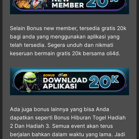
Selain Bonus new member, tersedia gratis 20k
bagi anda yang menggunakan aplikasi yang
telah tersedia. Segera unduh dan nikmati
keseruan bermain gratis 20k bersama oli4d.
Ada juga bonus lainnya yang bisa Anda
dapatkan seperti Bonus Hiburan Togel Hadiah
2 Dan Hadiah 3. Semua event akan terus
berjalan bahkan dalam waktu yang lama. Jadi