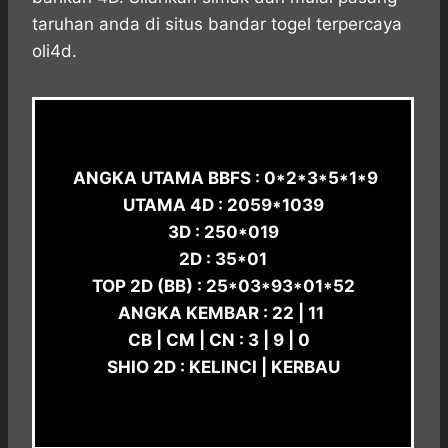
taruhan anda di situs bandar togel terpercaya
oli4d.
ANGKA UTAMA BBFS : 0*2*3*5*1*9
UTAMA 4D : 2059*1039
3D : 250*019
2D : 35*01
TOP 2D (BB) : 25*03*93*01*52
ANGKA KEMBAR : 22 | 11
CB | CM | CN : 3 | 9 | 0
SHIO 2D : KELINCI | KERBAU