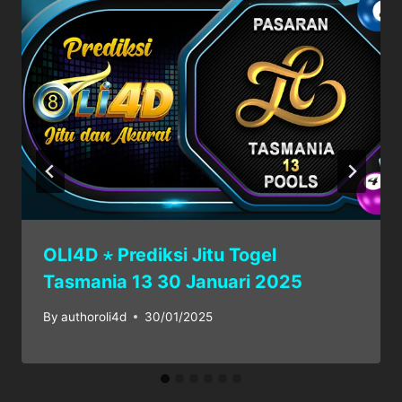
OLI4D ⋆ Prediksi Jitu Togel
Tasmania 13 30 Januari 2025
By
authoroli4d
30/01/2025