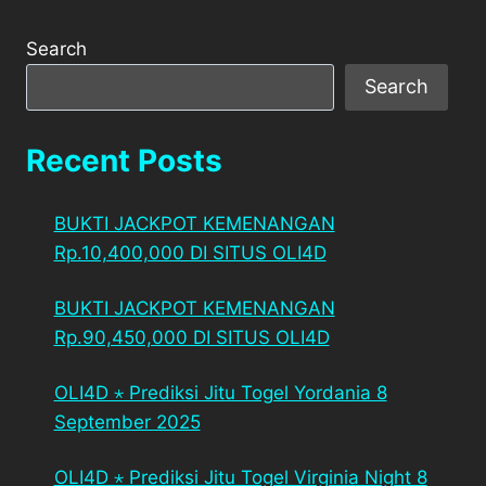
Search
Search
Recent Posts
BUKTI JACKPOT KEMENANGAN
Rp.10,400,000 DI SITUS OLI4D
BUKTI JACKPOT KEMENANGAN
Rp.90,450,000 DI SITUS OLI4D
OLI4D ⋆ Prediksi Jitu Togel Yordania 8
September 2025
OLI4D ⋆ Prediksi Jitu Togel Virginia Night 8