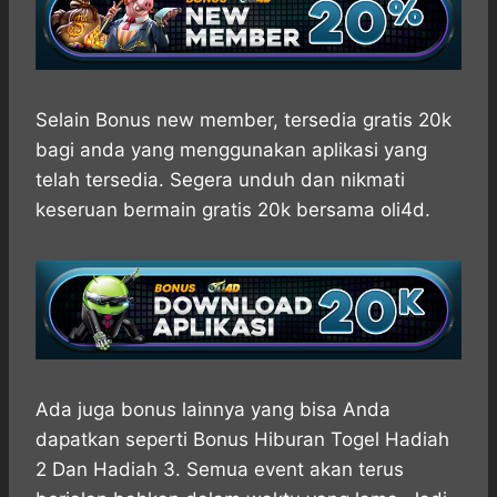
Selain Bonus new member, tersedia gratis 20k
bagi anda yang menggunakan aplikasi yang
telah tersedia. Segera unduh dan nikmati
keseruan bermain gratis 20k bersama oli4d.
Ada juga bonus lainnya yang bisa Anda
dapatkan seperti Bonus Hiburan Togel Hadiah
2 Dan Hadiah 3. Semua event akan terus