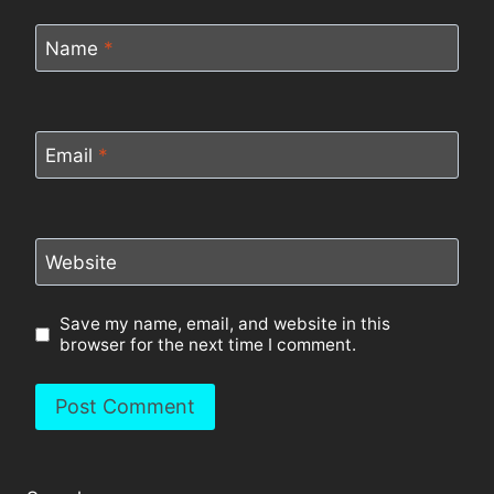
Name
*
Email
*
Website
Save my name, email, and website in this
browser for the next time I comment.