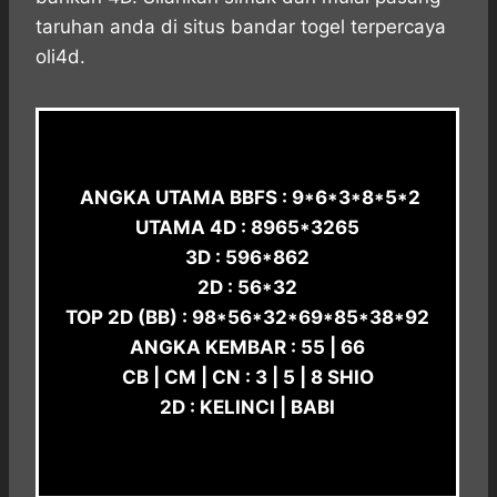
taruhan anda di situs bandar togel terpercaya
oli4d.
ANGKA UTAMA BBFS : 9*6*3*8*5*2
UTAMA 4D : 8965*3265
3D : 596*862
2D : 56*32
TOP 2D (BB) : 98*56*32*69*85*38*92
ANGKA KEMBAR : 55 | 66
CB | CM | CN : 3 | 5 | 8 SHIO
2D : KELINCI | BABI