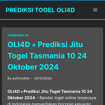
Skip
PREDIKSI TOGEL OLI4D
to
content
TASMANIA 10
OLI4D ⋆ Prediksi Jitu
Togel Tasmania 10 24
Oktober 2024
By
authoroli4d
24/10/2024
OLI4D ⋆ Prediksi Jitu Togel Tasmania 10 24
Oktober 2024
– Bandar togel online terpecaya
di Indonesia menyediakan bocoran keluaran