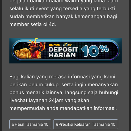
berjalan bahkan dalam waktu yang lama. Jadi
selalu ikuti event yang tersedia yang terbukti
sudah memberikan banyak kemenangan bagi
member setia oli4d.
Bagi kalian yang merasa informasi yang kami
berikan belum cukup, serta ingin menanyakan
bonus menarik lainnya, langsung saja hubungi
livechat layanan 24jam yang akan
mempermudah anda mendapatkan informasi.
Post
#
Hasil Tasmania 10
#
Prediksi Keluaran Tasmania 10
Tags: