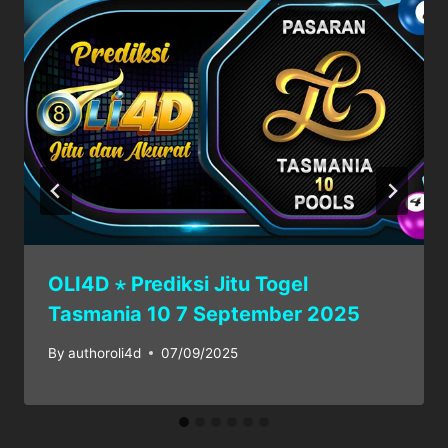
OLI4D ⋆ Prediksi Jitu Togel
Tasmania 10 7 September 2025
By
authoroli4d
07/09/2025