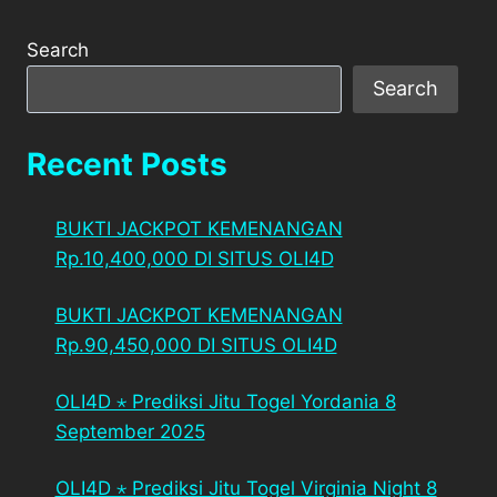
Search
Search
Recent Posts
BUKTI JACKPOT KEMENANGAN
Rp.10,400,000 DI SITUS OLI4D
BUKTI JACKPOT KEMENANGAN
Rp.90,450,000 DI SITUS OLI4D
OLI4D ⋆ Prediksi Jitu Togel Yordania 8
September 2025
OLI4D ⋆ Prediksi Jitu Togel Virginia Night 8