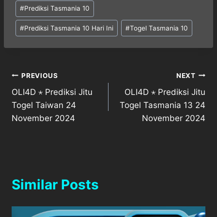
#
Prediksi Tasmania 10
#
Prediksi Tasmania 10 Hari Ini
#
Togel Tasmania 10
Post
PREVIOUS
NEXT
OLI4D ⋆ Prediksi Jitu
OLI4D ⋆ Prediksi Jitu
navigation
Togel Taiwan 24
Togel Tasmania 13 24
November 2024
November 2024
Similar Posts