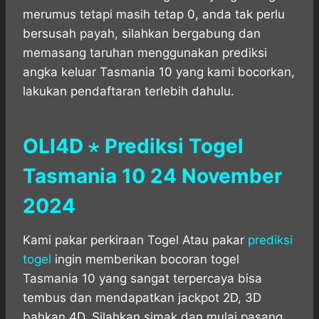
merumus tetapi masih tetap 0, anda tak perlu
bersusah payah, silahkan bergabung dan
memasang taruhan menggunakan prediksi
angka keluar Tasmania 10 yang kami bocorkan,
lakukan pendaftaran terlebih dahulu.
OLI4D ⋆ Prediksi Togel
Tasmania 10 24 November
2024
Kami pakar perkiraan Togel Atau pakar
prediksi
togel
ingin memberikan bocoran togel
Tasmania 10 yang sangat terpercaya bisa
tembus dan mendapatkan jackpot 2D, 3D
bahkan 4D. Silahkan simak dan mulai pasang