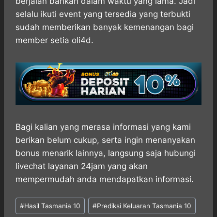
berjalan bahkan dalam waktu yang lama. Jadi
selalu ikuti event yang tersedia yang terbukti
sudah memberikan banyak kemenangan bagi
member setia oli4d.
Bagi kalian yang merasa informasi yang kami
berikan belum cukup, serta ingin menanyakan
bonus menarik lainnya, langsung saja hubungi
livechat layanan 24jam yang akan
mempermudah anda mendapatkan informasi.
Post
#
Hasil Tasmania 10
#
Prediksi Keluaran Tasmania 10
Tags: