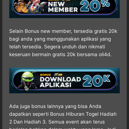
Selain Bonus new member, tersedia gratis 20k
bagi anda yang menggunakan aplikasi yang
telah tersedia. Segera unduh dan nikmati
keseruan bermain gratis 20k bersama oli4d.
Ada juga bonus lainnya yang bisa Anda
dapatkan seperti Bonus Hiburan Togel Hadiah
2 Dan Hadiah 3. Semua event akan terus