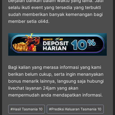
berjalan bahkan dalam waktu yang lama. Jadi
selalu ikuti event yang tersedia yang terbukti
sudah memberikan banyak kemenangan bagi
member setia oli4d.
Bagi kalian yang merasa informasi yang kami
berikan belum cukup, serta ingin menanyakan
bonus menarik lainnya, langsung saja hubungi
livechat layanan 24jam yang akan
mempermudah anda mendapatkan informasi.
Post
#
Hasil Tasmania 10
#
Prediksi Keluaran Tasmania 10
Tags: