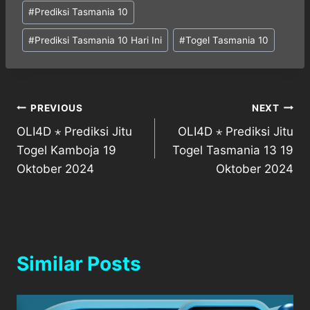
#
Prediksi Tasmania 10
#
Prediksi Tasmania 10 Hari Ini
#
Togel Tasmania 10
Post
PREVIOUS
NEXT
OLI4D ⋆ Prediksi Jitu
OLI4D ⋆ Prediksi Jitu
navigation
Togel Kamboja 19
Togel Tasmania 13 19
Oktober 2024
Oktober 2024
Similar Posts