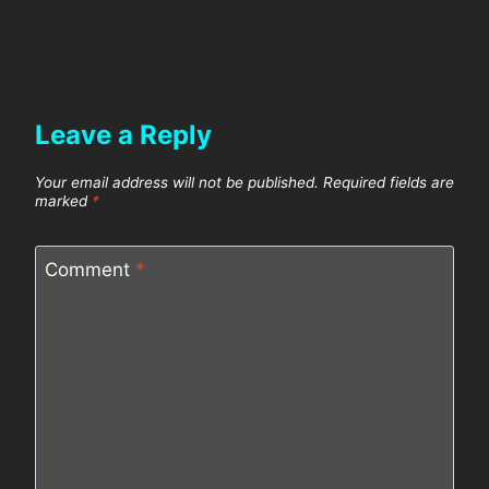
Leave a Reply
Your email address will not be published.
Required fields are
marked
*
Comment
*