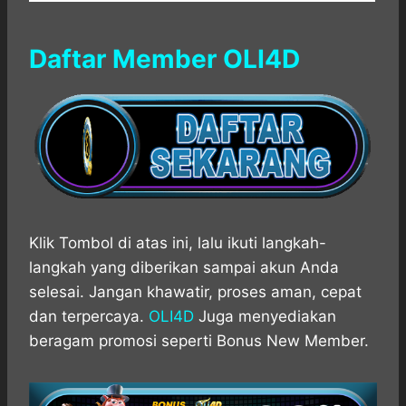
Daftar Member OLI4D
Klik Tombol di atas ini, lalu ikuti langkah-
langkah yang diberikan sampai akun Anda
selesai. Jangan khawatir, proses aman, cepat
dan terpercaya.
OLI4D
Juga menyediakan
beragam promosi seperti Bonus New Member.