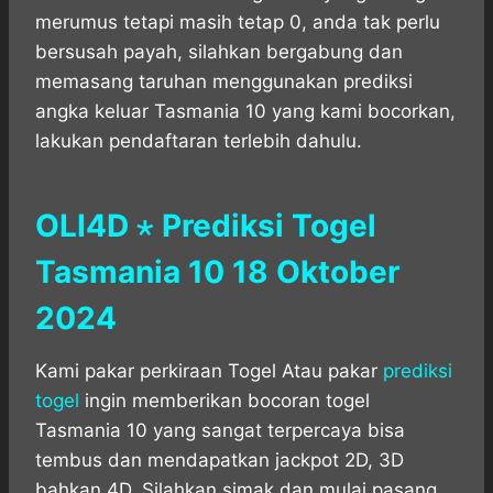
merumus tetapi masih tetap 0, anda tak perlu
bersusah payah, silahkan bergabung dan
memasang taruhan menggunakan prediksi
angka keluar Tasmania 10 yang kami bocorkan,
lakukan pendaftaran terlebih dahulu.
OLI4D ⋆ Prediksi Togel
Tasmania 10 18 Oktober
2024
Kami pakar perkiraan Togel Atau pakar
prediksi
togel
ingin memberikan bocoran togel
Tasmania 10 yang sangat terpercaya bisa
tembus dan mendapatkan jackpot 2D, 3D
bahkan 4D. Silahkan simak dan mulai pasang