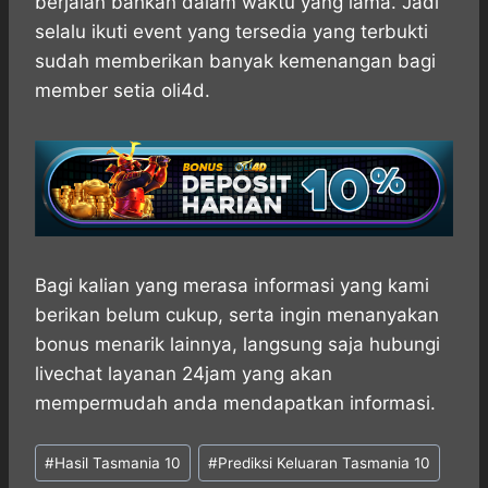
berjalan bahkan dalam waktu yang lama. Jadi
selalu ikuti event yang tersedia yang terbukti
sudah memberikan banyak kemenangan bagi
member setia oli4d.
Bagi kalian yang merasa informasi yang kami
berikan belum cukup, serta ingin menanyakan
bonus menarik lainnya, langsung saja hubungi
livechat layanan 24jam yang akan
mempermudah anda mendapatkan informasi.
Post
#
Hasil Tasmania 10
#
Prediksi Keluaran Tasmania 10
Tags: