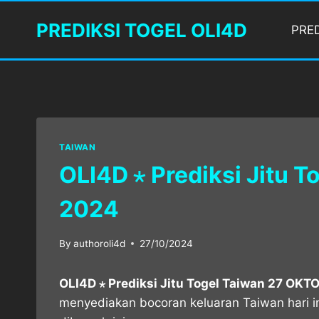
Skip
PREDIKSI TOGEL OLI4D
to
PRED
content
TAIWAN
OLI4D ⋆ Prediksi Jitu 
2024
By
authoroli4d
27/10/2024
OLI4D ⋆ Prediksi Jitu Togel Taiwan 27 OK
menyediakan bocoran keluaran Taiwan hari in