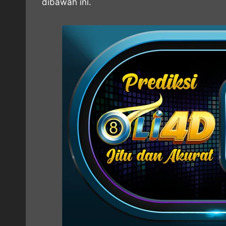
dibawah ini.