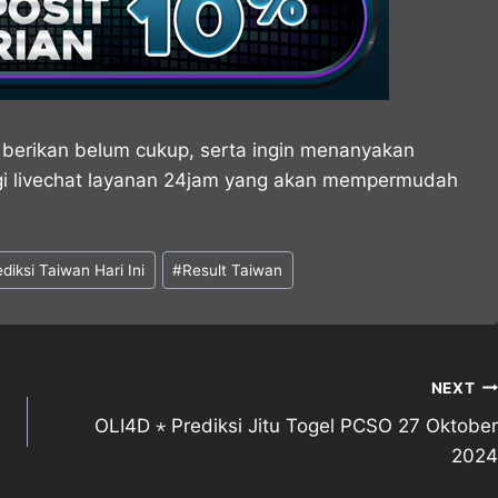
 berikan belum cukup, serta ingin menanyakan
ngi livechat layanan 24jam yang akan mempermudah
diksi Taiwan Hari Ini
#
Result Taiwan
NEXT
OLI4D ⋆ Prediksi Jitu Togel PCSO 27 Oktober
2024