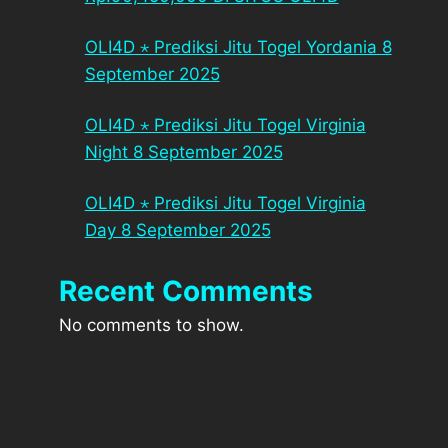
OLI4D ⋆ Prediksi Jitu Togel Yordania 8
September 2025
OLI4D ⋆ Prediksi Jitu Togel Virginia
Night 8 September 2025
OLI4D ⋆ Prediksi Jitu Togel Virginia
Day 8 September 2025
Recent Comments
No comments to show.