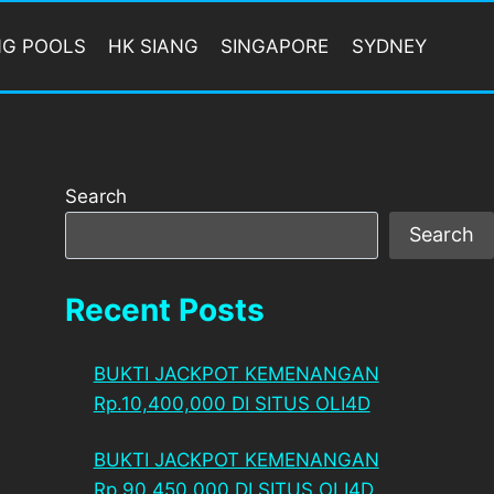
G POOLS
HK SIANG
SINGAPORE
SYDNEY
Search
Search
Recent Posts
BUKTI JACKPOT KEMENANGAN
Rp.10,400,000 DI SITUS OLI4D
BUKTI JACKPOT KEMENANGAN
Rp.90,450,000 DI SITUS OLI4D