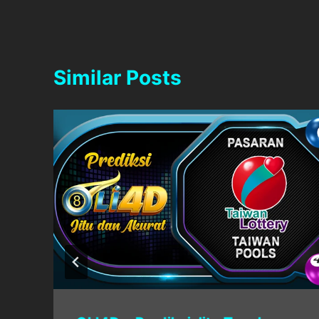
Similar Posts