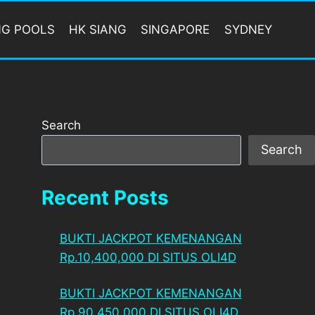
G POOLS
HK SIANG
SINGAPORE
SYDNEY
Search
Search
Recent Posts
BUKTI JACKPOT KEMENANGAN
Rp.10,400,000 DI SITUS OLI4D
BUKTI JACKPOT KEMENANGAN
Rp.90,450,000 DI SITUS OLI4D