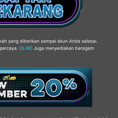
angkah yang diberikan sampai akun Anda selesai.
rpercaya.
OLI4D
Juga menyediakan beragam