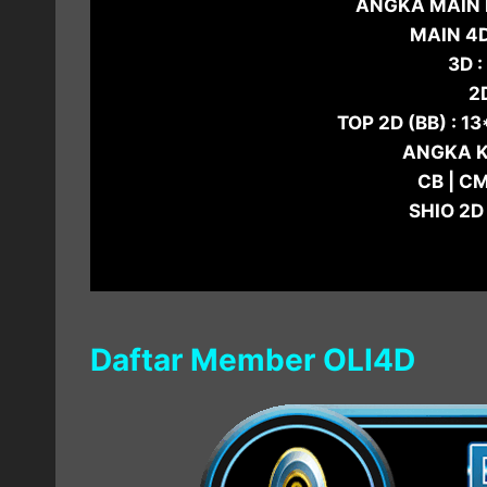
ANGKA MAIN B
MAIN 4D
3D :
2
TOP 2D (BB) :
13
ANGKA K
CB | CM 
SHIO 2D
Daftar Member OLI4D