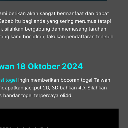
kami berikan akan sangat bermanfaat dan dapat
 Sebab itu bagi anda yang sering merumus tetapi
ah, silahkan bergabung dan memasang taruhan
ang kami bocorkan, lakukan pendaftaran terlebih
iwan 18
Oktober
2024
si togel
ingin memberikan bocoran togel Taiwan
ndapatkan jackpot 2D, 3D bahkan 4D. Silahkan
 bandar togel terpercaya oli4d.