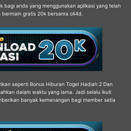
0k bagi anda yang menggunakan aplikasi yang telah
 bermain gratis 20k bersama oli4d.
tkan seperti Bonus Hiburan Togel Hadiah 2 Dan
ahkan dalam waktu yang lama. Jadi selalu ikuti
emberikan banyak kemenangan bagi member setia