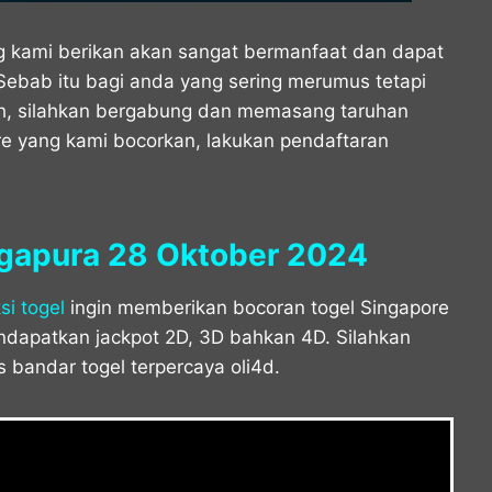
ng kami berikan akan sangat bermanfaat dan dapat
 Sebab itu bagi anda yang sering merumus tetapi
ah, silahkan bergabung dan memasang taruhan
e yang kami bocorkan, lakukan pendaftaran
ngapura 28 Oktober 2024
si togel
ingin memberikan bocoran togel Singapore
ndapatkan jackpot 2D, 3D bahkan 4D. Silahkan
 bandar togel terpercaya oli4d.