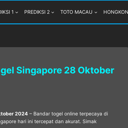
IKSI 1
PREDIKSI 2
TOTO MACAU
HONGKON
Togel Singapore 28 Oktober
Oktober 2024
– Bandar togel online terpecaya di
apore hari ini tercepat dan akurat. Simak