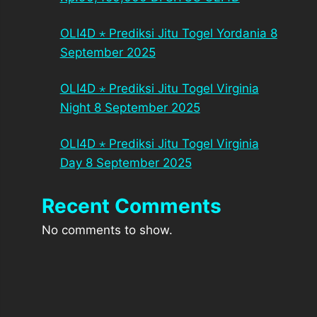
OLI4D ⋆ Prediksi Jitu Togel Yordania 8
September 2025
OLI4D ⋆ Prediksi Jitu Togel Virginia
Night 8 September 2025
OLI4D ⋆ Prediksi Jitu Togel Virginia
Day 8 September 2025
Recent Comments
No comments to show.