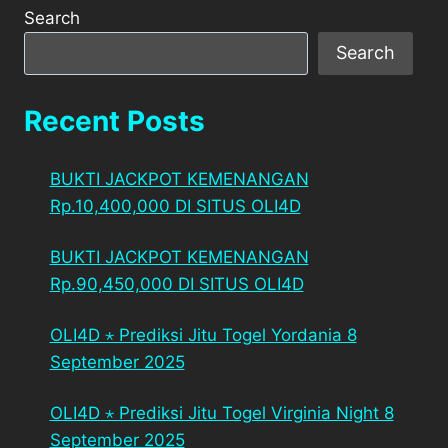
Search
Search
Recent Posts
BUKTI JACKPOT KEMENANGAN
Rp.10,400,000 DI SITUS OLI4D
BUKTI JACKPOT KEMENANGAN
Rp.90,450,000 DI SITUS OLI4D
OLI4D ⋆ Prediksi Jitu Togel Yordania 8
September 2025
OLI4D ⋆ Prediksi Jitu Togel Virginia Night 8
September 2025