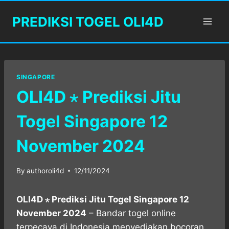
Skip
PREDIKSI TOGEL OLI4D
to
content
SINGAPORE
OLI4D ⋆ Prediksi Jitu
Togel Singapore 12
November 2024
By
authoroli4d
12/11/2024
OLI4D ⋆ Prediksi Jitu Togel Singapore 12
November 2024
– Bandar togel online
terpecaya di Indonesia menyediakan bocoran