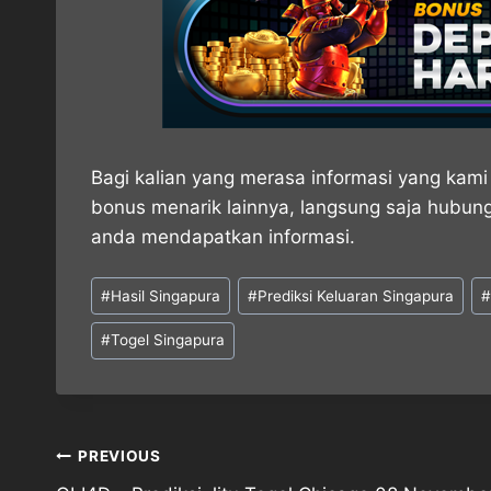
Bagi kalian yang merasa informasi yang kami
bonus menarik lainnya, langsung saja hubu
anda mendapatkan informasi.
Post
#
Hasil Singapura
#
Prediksi Keluaran Singapura
Tags:
#
Togel Singapura
Post
PREVIOUS