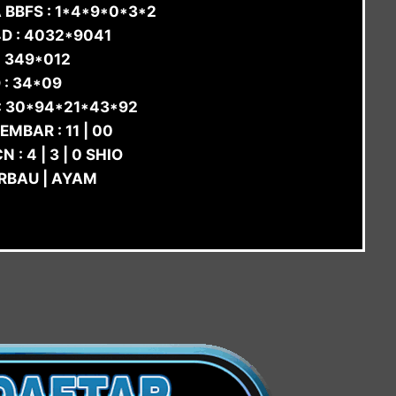
BBFS : 1*4*9*0*3*2
D : 4032*9041
: 349*012
 : 34*09
 : 30*94*21*43*92
MBAR : 11 | 00
N : 4 | 3 | 0 SHIO
ERBAU | AYAM