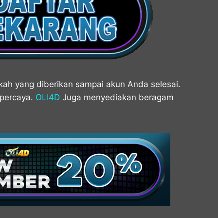
angkah yang diberikan sampai akun Anda selesai.
rpercaya.
OLI4D
Juga menyediakan beragam