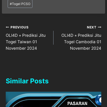
#
Togel PCSO
Post
PREVIOUS
NEXT
OLI4D ⋆ Prediksi Jitu
OLI4D ⋆ Prediksi Jitu
navigation
Togel Taiwan 01
Togel Cambodia 01
November 2024
November 2024
Similar Posts