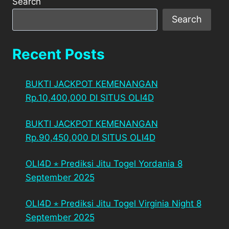
Search
Search
Recent Posts
BUKTI JACKPOT KEMENANGAN
Rp.10,400,000 DI SITUS OLI4D
BUKTI JACKPOT KEMENANGAN
Rp.90,450,000 DI SITUS OLI4D
OLI4D ⋆ Prediksi Jitu Togel Yordania 8
September 2025
OLI4D ⋆ Prediksi Jitu Togel Virginia Night 8
September 2025