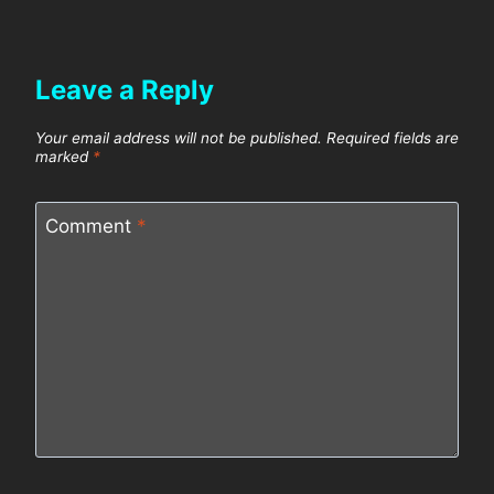
Leave a Reply
Your email address will not be published.
Required fields are
marked
*
Comment
*