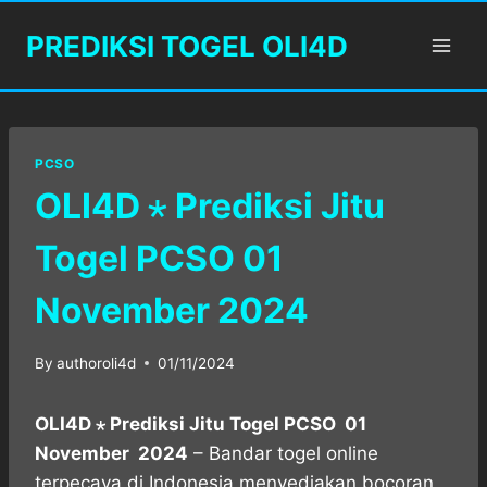
Skip
PREDIKSI TOGEL OLI4D
to
content
PCSO
OLI4D ⋆ Prediksi Jitu
Togel PCSO 01
November 2024
By
authoroli4d
01/11/2024
OLI4D ⋆ Prediksi Jitu Togel PCSO 01
November 2024
– Bandar togel online
terpecaya di Indonesia menyediakan bocoran