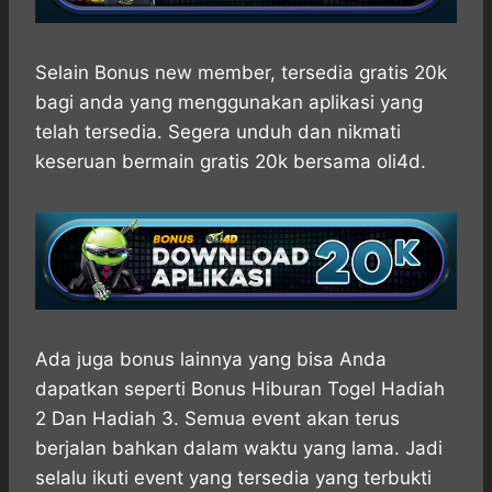
Selain Bonus new member, tersedia gratis 20k
bagi anda yang menggunakan aplikasi yang
telah tersedia. Segera unduh dan nikmati
keseruan bermain gratis 20k bersama oli4d.
Ada juga bonus lainnya yang bisa Anda
dapatkan seperti Bonus Hiburan Togel Hadiah
2 Dan Hadiah 3. Semua event akan terus
berjalan bahkan dalam waktu yang lama. Jadi
selalu ikuti event yang tersedia yang terbukti