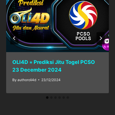
OLI4D ⋆ Prediksi Jitu Togel PCSO
23 December 2024
By
authoroli4d
23/12/2024