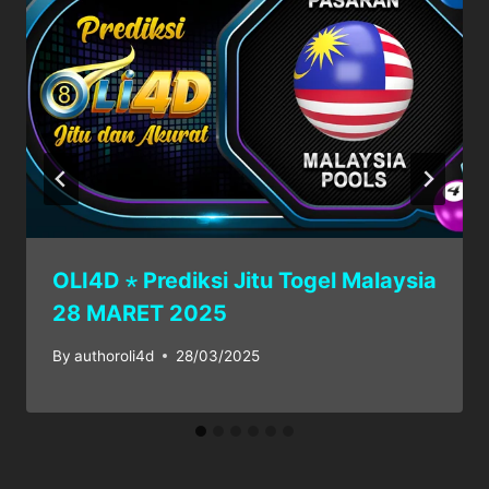
OLI4D ⋆ Prediksi Jitu Togel Malaysia
28 MARET 2025
By
authoroli4d
28/03/2025