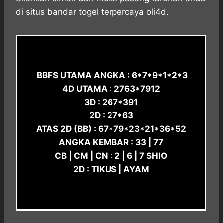
di situs bandar togel terpercaya oli4d.
BBFS UTAMA ANGKA : 6*7*9*1*2*3
4D UTAMA : 2763*7912
3D : 267*391
2D :
27*63
ATAS 2D (BB) : 67*79*23*21*36*52
ANGKA KEMBAR : 33
| 77
CB | CM | CN : 2 | 6 | 7 SHIO
2D : TIKUS
| AYAM