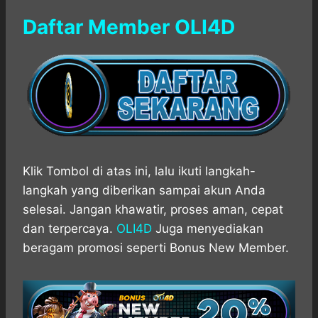
Daftar Member OLI4D
Klik Tombol di atas ini, lalu ikuti langkah-
langkah yang diberikan sampai akun Anda
selesai. Jangan khawatir, proses aman, cepat
dan terpercaya.
OLI4D
Juga menyediakan
beragam promosi seperti Bonus New Member.