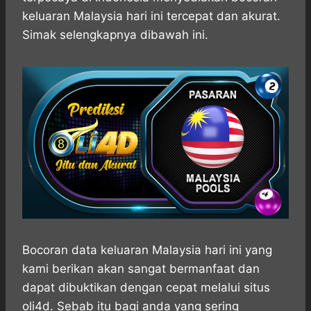
keluaran Malaysia hari ini tercepat dan akurat.
Simak selengkapnya dibawah ini.
Bocoran data keluaran Malaysia hari ini yang
kami berikan akan sangat bermanfaat dan
dapat dibuktikan dengan cepat melalui situs
oli4d. Sebab itu bagi anda yang sering