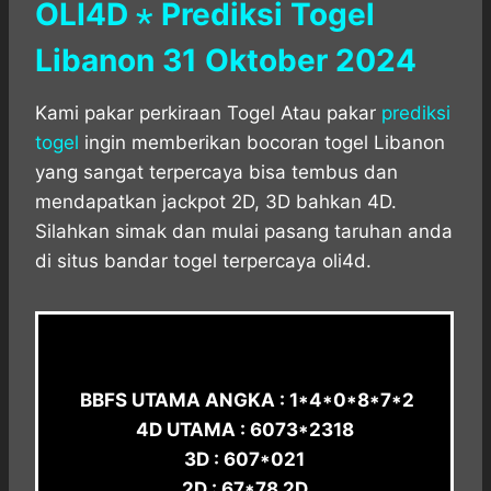
OLI4D ⋆ Prediksi Togel
Libanon 31 Oktober 2024
Kami pakar perkiraan Togel Atau pakar
prediksi
togel
ingin memberikan bocoran togel Libanon
yang sangat terpercaya bisa tembus dan
mendapatkan jackpot 2D, 3D bahkan 4D.
Silahkan simak dan mulai pasang taruhan anda
di situs bandar togel terpercaya oli4d.
BBFS UTAMA ANGKA : 1*4*0*8*7*2
4D UTAMA : 6073*2318
3D : 607*021
2D : 67*78 2D