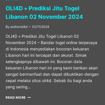
OLI4D ⋆ Prediksi Jitu Togel
Libanon 02 November 2024
By
authoroli4d
02/11/2024
OLI4D ⋆ Prediksi Jitu Togel Libanon 02
November 2024 – Bandar togel online terpecaya
di Indonesia menyediakan bocoran keluaran
Libanon hari ini tercepat dan akurat. Simak
selengkapnya dibawah ini. Bocoran data
keluaran Libanon hari ini yang kami berikan akan
sangat bermanfaat dan dapat dibuktikan dengan
cepat melalui situs oli4d. Sebab itu bagi anda
yang sering…
OLI4D
READ MORE
⋆