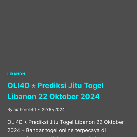
LIBANON
OLI4D ⋆ Prediksi Jitu Togel
Libanon 22 Oktober 2024
By
authoroli4d
22/10/2024
OLI4D ⋆ Prediksi Jitu Togel Libanon 22 Oktober
2024 – Bandar togel online terpecaya di