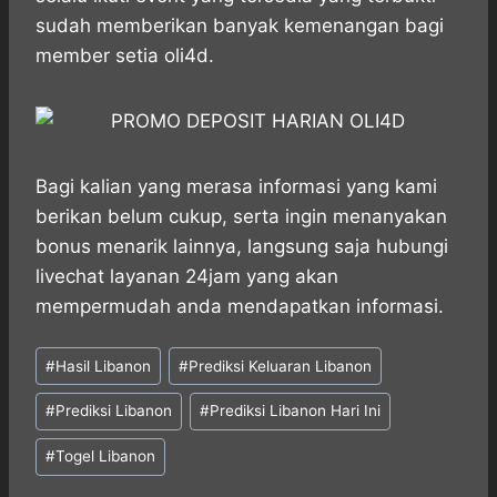
sudah memberikan banyak kemenangan bagi
member setia oli4d.
Bagi kalian yang merasa informasi yang kami
berikan belum cukup, serta ingin menanyakan
bonus menarik lainnya, langsung saja hubungi
livechat layanan 24jam yang akan
mempermudah anda mendapatkan informasi.
Post
#
Hasil Libanon
#
Prediksi Keluaran Libanon
Tags:
#
Prediksi Libanon
#
Prediksi Libanon Hari Ini
#
Togel Libanon