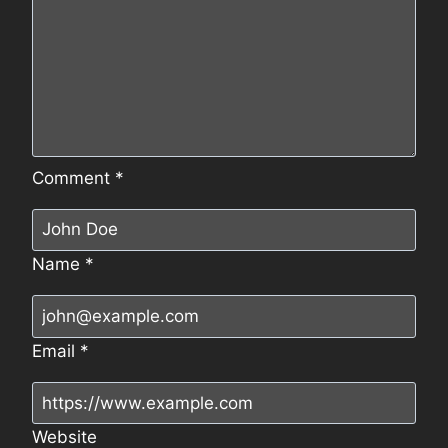
Comment
*
Name
*
Email
*
Website