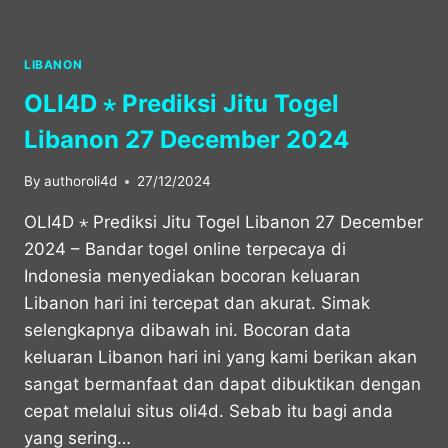
LIBANON
OLI4D ⋆ Prediksi Jitu Togel
Libanon 27 December 2024
By
authoroli4d
27/12/2024
OLI4D ⋆ Prediksi Jitu Togel Libanon 27 December
2024 – Bandar togel online terpecaya di
Indonesia menyediakan bocoran keluaran
Libanon hari ini tercepat dan akurat. Simak
selengkapnya dibawah ini. Bocoran data
keluaran Libanon hari ini yang kami berikan akan
sangat bermanfaat dan dapat dibuktikan dengan
cepat melalui situs oli4d. Sebab itu bagi anda
yang sering…