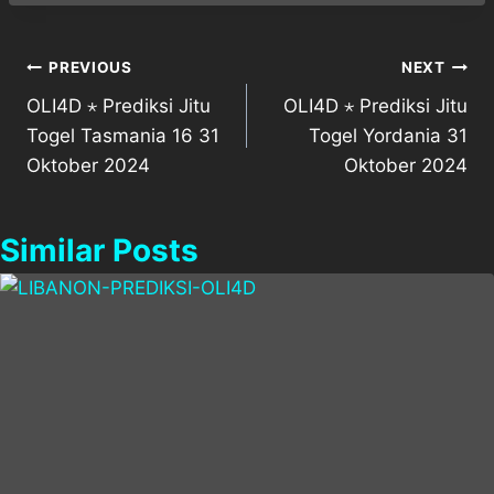
Post
PREVIOUS
NEXT
OLI4D ⋆ Prediksi Jitu
OLI4D ⋆ Prediksi Jitu
navigation
Togel Tasmania 16 31
Togel Yordania 31
Oktober 2024
Oktober 2024
Similar Posts