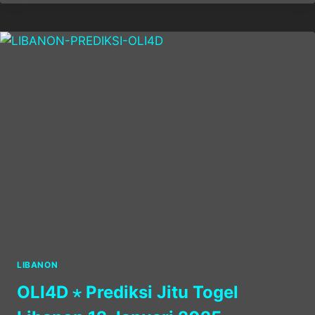
PREDIKSI
JITU
TOGEL
LIBANON
02
NOVEMBER
2024
LIBANON
OLI4D ⋆ Prediksi Jitu Togel