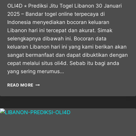
OLI4D ⋆ Prediksi Jitu Togel Libanon 30 Januari
2025 – Bandar togel online terpecaya di
Indonesia menyediakan bocoran keluaran
Libanon hari ini tercepat dan akurat. Simak
selengkapnya dibawah ini. Bocoran data
keluaran Libanon hari ini yang kami berikan akan
sangat bermanfaat dan dapat dibuktikan dengan
cepat melalui situs oli4d. Sebab itu bagi anda
yang sering merumus…
OLI4D
READ MORE
⋆
PREDIKSI
JITU
TOGEL
LIBANON
30
JANUARI
2025