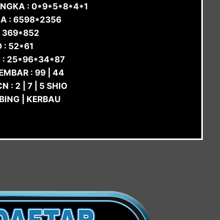
NGKA : 0*9*5*8*4*1
A : 6598*2356
: 369*852
 : 52*61
) : 25*96*34*87
MBAR : 99 | 44
N : 2 | 7 | 5 SHIO
BING | KERBAU