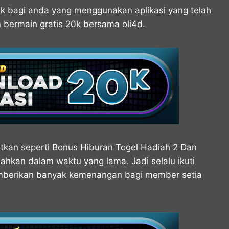
0k bagi anda yang menggunakan aplikasi yang telah
 bermain gratis 20k bersama oli4d.
tkan seperti Bonus Hiburan Togel Hadiah 2 Dan
ahkan dalam waktu yang lama. Jadi selalu ikuti
emberikan banyak kemenangan bagi member setia