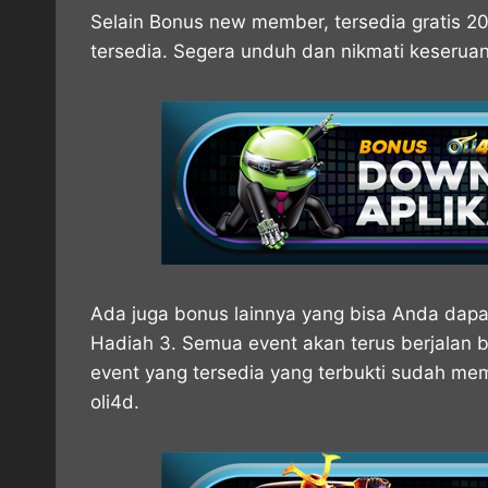
Selain Bonus new member, tersedia gratis 2
tersedia. Segera unduh dan nikmati keseruan
Ada juga bonus lainnya yang bisa Anda dapa
Hadiah 3. Semua event akan terus berjalan b
event yang tersedia yang terbukti sudah m
oli4d.