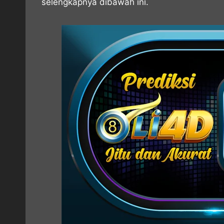
selengkapnya dibawah ini.