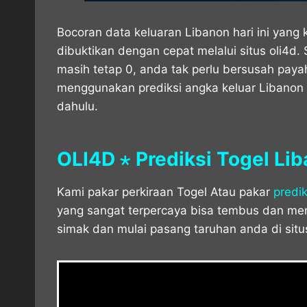
Bocoran data keluaran Libanon hari ini yang
dibuktikan dengan cepat melalui situs oli4d.
masih tetap 0, anda tak perlu bersusah pay
menggunakan prediksi angka keluar Libanon 
dahulu.
OLI4D ⋆ Prediksi Togel Li
Kami pakar perkiraan Togel Atau pakar
predik
yang sangat terpercaya bisa tembus dan me
simak dan mulai pasang taruhan anda di situs