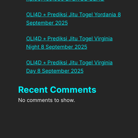
OLI4D ⋆ Prediksi Jitu Togel Yordania 8
September 2025
OLI4D ⋆ Prediksi Jitu Togel Virginia
Night 8 September 2025
OLI4D ⋆ Prediksi Jitu Togel Virginia
Day 8 September 2025
Recent Comments
No comments to show.