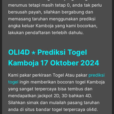
merumus tetapi masih tetap 0, anda tak perlu
bersusah payah, silahkan bergabung dan
memasang taruhan menggunakan prediksi
angka keluar Kamboja yang kami bocorkan,
lakukan pendaftaran terlebih dahulu.
OLI4D ⋆ Prediksi Togel
Kamboja 17 Oktober 2024
Kami pakar perkiraan Togel Atau pakar
prediksi
togel
ingin memberikan bocoran togel Kamboja
yang sangat terpercaya bisa tembus dan
mendapatkan jackpot 2D, 3D bahkan 4D.
Silahkan simak dan mulailah pasang taruhan
anda di situs bandar togel terpercaya oli4d.