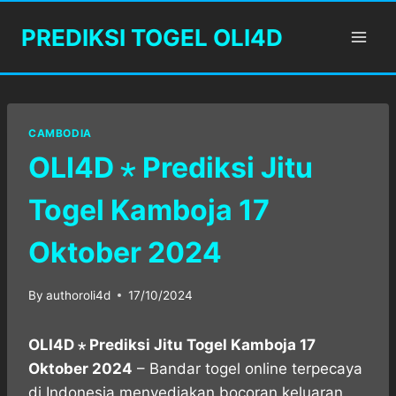
Skip
PREDIKSI TOGEL OLI4D
to
content
CAMBODIA
OLI4D ⋆ Prediksi Jitu
Togel Kamboja 17
Oktober 2024
By
authoroli4d
17/10/2024
OLI4D ⋆ Prediksi Jitu Togel Kamboja 17
Oktober 2024
– Bandar togel online terpecaya
di Indonesia menyediakan bocoran keluaran