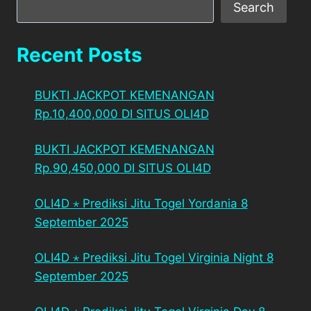
Search
Recent Posts
BUKTI JACKPOT KEMENANGAN
Rp.10,400,000 DI SITUS OLI4D
BUKTI JACKPOT KEMENANGAN
Rp.90,450,000 DI SITUS OLI4D
OLI4D ⋆ Prediksi Jitu Togel Yordania 8
September 2025
OLI4D ⋆ Prediksi Jitu Togel Virginia Night 8
September 2025