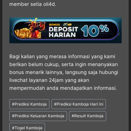
member setia oli4d.
Bagi kalian yang merasa informasi yang kami
berikan belum cukup, serta ingin menanyakan
bonus menarik lainnya, langsung saja hubungi
livechat layanan 24jam yang akan
mempermudah anda mendapatkan informasi.
Post
#
Prediksi Kamboja
#
Prediksi Kamboja Hari Ini
Tags:
#
Prediksi Keluaran Kamboja
#
Result Kamboja
#
Togel Kamboja