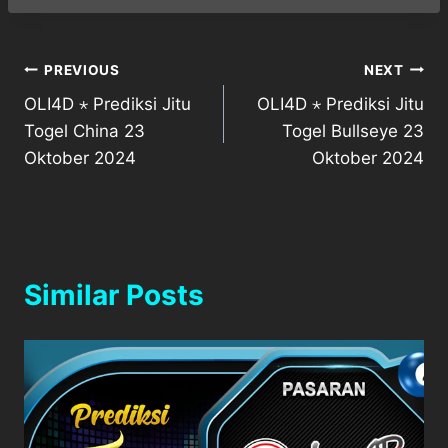
Post
PREVIOUS
NEXT
OLI4D ⋆ Prediksi Jitu
OLI4D ⋆ Prediksi Jitu
navigation
Togel China 23
Togel Bullseye 23
Oktober 2024
Oktober 2024
Similar Posts