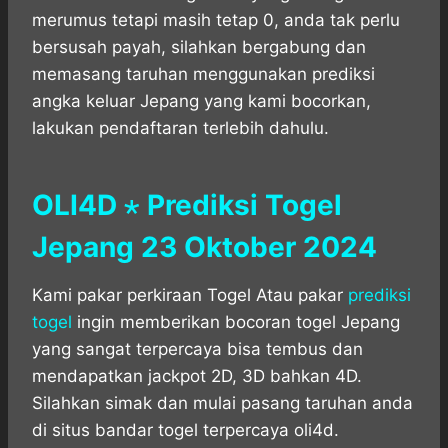
merumus tetapi masih tetap 0, anda tak perlu
bersusah payah, silahkan bergabung dan
memasang taruhan menggunakan prediksi
angka keluar Jepang yang kami bocorkan,
lakukan pendaftaran terlebih dahulu.
OLI4D ⋆ Prediksi Togel
Jepang 23
Oktober
2024
Kami pakar perkiraan Togel Atau pakar
prediksi
togel
ingin memberikan bocoran togel Jepang
yang sangat terpercaya bisa tembus dan
mendapatkan jackpot 2D, 3D bahkan 4D.
Silahkan simak dan mulai pasang taruhan anda
di situs bandar togel terpercaya oli4d.