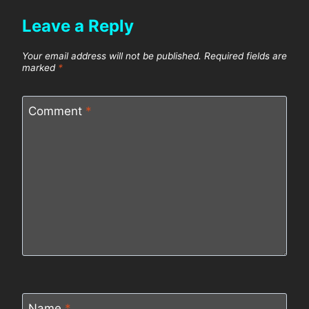
Leave a Reply
Your email address will not be published.
Required fields are
marked
*
Comment
*
Name
*