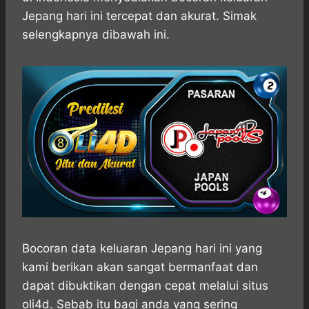
Jepang hari ini tercepat dan akurat. Simak
selengkapnya dibawah ini.
Bocoran data keluaran Jepang hari ini yang
kami berikan akan sangat bermanfaat dan
dapat dibuktikan dengan cepat melalui situs
oli4d. Sebab itu bagi anda yang sering