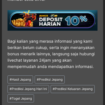
Bagi kalian yang merasa informasi yang kami
berikan belum cukup, serta ingin menanyakan
bonus menarik lainnya, langsung saja hubungi
livechat layanan 24jam yang akan
mempermudah anda mendapatkan informasi.
Post
#
Hasil Jepang
#
Prediksi Jepang
Tags:
#
Prediksi Jepang Hari Ini
#
Prediksi Keluaran Jepang
#
Togel Jepang