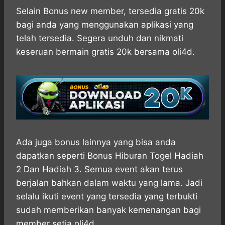
Selain Bonus new member, tersedia gratis 20k
bagi anda yang menggunakan aplikasi yang
telah tersedia. Segera unduh dan nikmati
keseruan bermain gratis 20k bersama oli4d.
Ada juga bonus lainnya yang bisa anda
dapatkan seperti Bonus Hiburan Togel Hadiah
2 Dan Hadiah 3. Semua event akan terus
berjalan bahkan dalam waktu yang lama. Jadi
selalu ikuti event yang tersedia yang terbukti
sudah memberikan banyak kemenangan bagi
member setia oli4d.