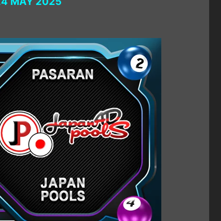
n 24 MAY 2025