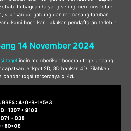
 Sebab itu bagi anda yang sering merumus tetapi
ah, silahkan bergabung dan memasang taruhan
ang kami bocorkan, lakukan pendaftaran terlebih
epang 14 November 2024
si togel
ingin memberikan bocoran togel Jepang
ndapatkan jackpot 2D, 3D bahkan 4D. Silahkan
 bandar togel terpercaya oli4d.
BBFS : 4*0*8*1*5*3
 : 1207 * 8103
 071 * 038
 :
80*08