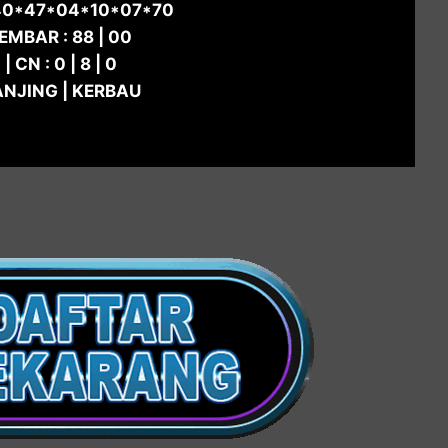
: 40*47*04*10*07*70
EMBAR :
88 | 00
| CN : 0 | 8 | 0
ANJING | KERBAU