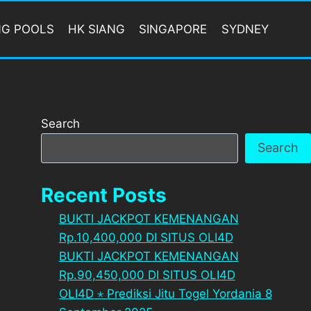
G POOLS
HK SIANG
SINGAPORE
SYDNEY
Search
Search
Recent Posts
BUKTI JACKPOT KEMENANGAN
Rp.10,400,000 DI SITUS OLI4D
BUKTI JACKPOT KEMENANGAN
Rp.90,450,000 DI SITUS OLI4D
OLI4D ⋆ Prediksi Jitu Togel Yordania 8