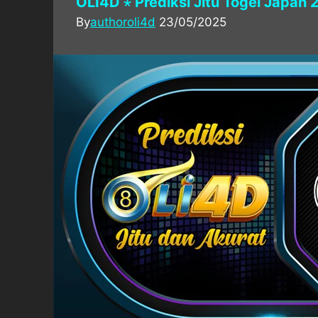
OLI4D ⋆ Prediksi Jitu Togel Japa
By
authoroli4d
23/05/2025