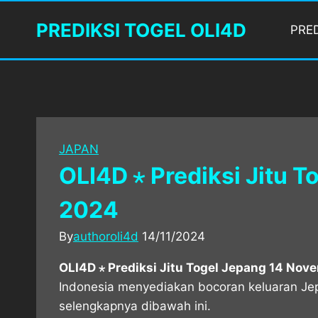
Skip
PREDIKSI TOGEL OLI4D
to
PRED
content
JAPAN
OLI4D ⋆ Prediksi Jitu 
2024
By
authoroli4d
14/11/2024
OLI4D ⋆ Prediksi Jitu Togel Jepang 14 No
Indonesia menyediakan bocoran keluaran Jepa
selengkapnya dibawah ini.