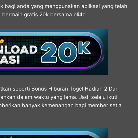
0k bagi anda yang menggunakan aplikasi yang telah
 bermain gratis 20k bersama oli4d.
tkan seperti Bonus Hiburan Togel Hadiah 2 Dan
ahkan dalam waktu yang lama. Jadi selalu ikuti
emberikan banyak kemenangan bagi member setia