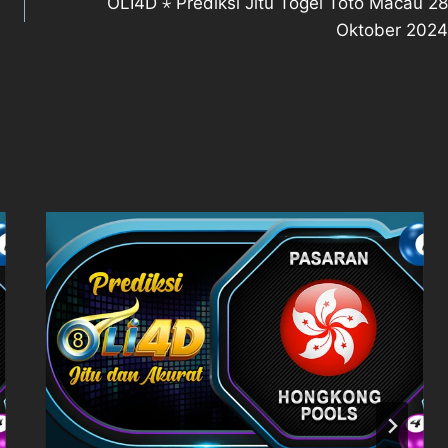
OLI4D ⋆ Prediksi Jitu Togel Toto Macau 28
Oktober 2024