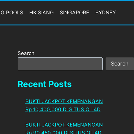
G POOLS
HK SIANG
SINGAPORE
SYDNEY
Search
Search
Recent Posts
BUKTI JACKPOT KEMENANGAN
Rp.10,400,000 DI SITUS OLI4D
BUKTI JACKPOT KEMENANGAN
Rp.90,450,000 DI SITUS OLI4D