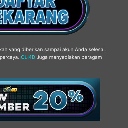
angkah yang diberikan sampai akun Anda selesai.
rpercaya.
OLI4D
Juga menyediakan beragam