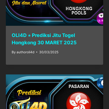
OLI4D ⋆ Prediksi Jitu Togel
Hongkong 30 MARET 2025
By
authoroli4d
30/03/2025