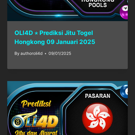
OLI4D ⋆ Prediksi Jitu Togel
Hongkong 09 Januari 2025
By
authoroli4d
09/01/2025