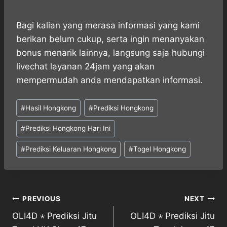
Bagi kalian yang merasa informasi yang kami
berikan belum cukup, serta ingin menanyakan
bonus menarik lainnya, langsung saja hubungi
livechat layanan 24jam yang akan
mempermudah anda mendapatkan informasi.
Post
#
Hasil Hongkong
#
Prediksi Hongkong
Tags:
#
Prediksi Hongkong Hari Ini
#
Prediksi Keluaran Hongkong
#
Togel Hongkong
Post
PREVIOUS
NEXT
OLI4D ⋆ Prediksi Jitu
OLI4D ⋆ Prediksi Jitu
navigation