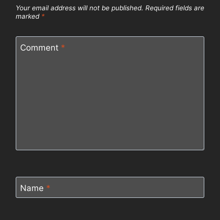
Your email address will not be published.
Required fields are
marked
*
Comment
*
Name
*