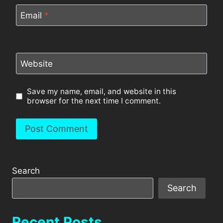
Email
*
Website
Save my name, email, and website in this
browser for the next time I comment.
Search
Search
Recent Posts