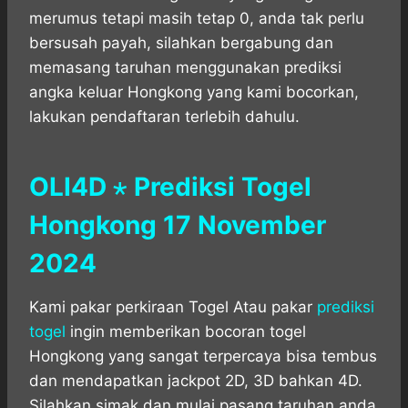
merumus tetapi masih tetap 0, anda tak perlu
bersusah payah, silahkan bergabung dan
memasang taruhan menggunakan prediksi
angka keluar Hongkong yang kami bocorkan,
lakukan pendaftaran terlebih dahulu.
OLI4D ⋆ Prediksi Togel
Hongkong 17 November
2024
Kami pakar perkiraan Togel Atau pakar
prediksi
togel
ingin memberikan bocoran togel
Hongkong yang sangat terpercaya bisa tembus
dan mendapatkan jackpot 2D, 3D bahkan 4D.
Silahkan simak dan mulai pasang taruhan anda