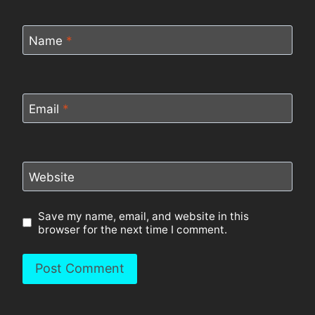
Name
*
Email
*
Website
Save my name, email, and website in this
browser for the next time I comment.