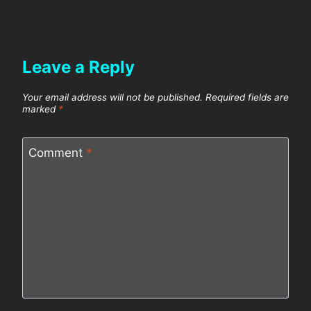
Leave a Reply
Your email address will not be published.
Required fields are
marked
*
Comment
*