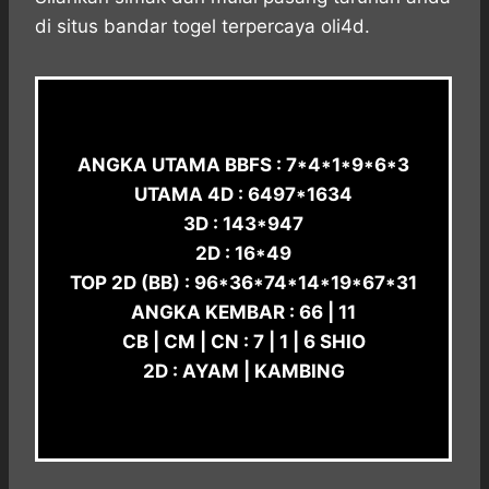
di situs bandar togel terpercaya oli4d.
ANGKA UTAMA BBFS : 7*4*1*9*6*3
UTAMA 4D : 6497*1634
3D : 143*947
2D : 16*49
TOP 2D (BB) : 96*36*74*14*19*67*31
ANGKA KEMBAR : 66 | 11
CB | CM | CN : 7 | 1 | 6 SHIO
2D : AYAM | KAMBING