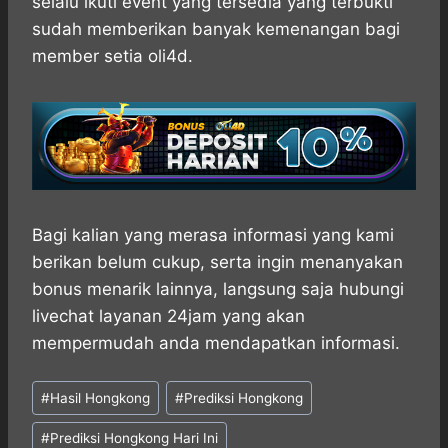
selalu ikuti event yang tersedia yang terbukti
sudah memberikan banyak kemenangan bagi
member setia oli4d.
Bagi kalian yang merasa informasi yang kami
berikan belum cukup, serta ingin menanyakan
bonus menarik lainnya, langsung saja hubungi
livechat layanan 24jam yang akan
mempermudah anda mendapatkan informasi.
Post
#
Hasil Hongkong
#
Prediksi Hongkong
Tags:
#
Prediksi Hongkong Hari Ini