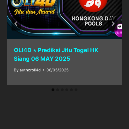
OLI4D ⋆ Prediksi Jitu Togel HK
Siang 06 MAY 2025
By
authoroli4d
06/05/2025