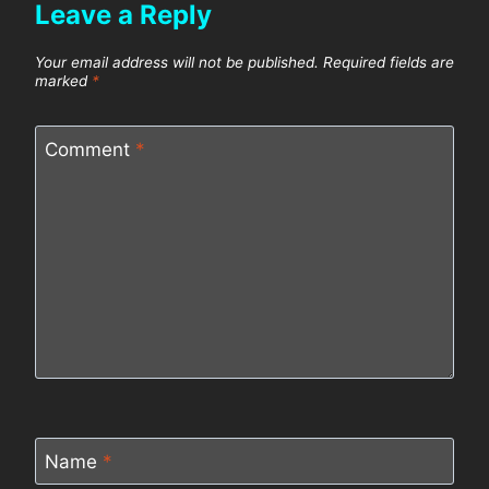
Leave a Reply
Your email address will not be published.
Required fields are
marked
*
Comment
*
Name
*