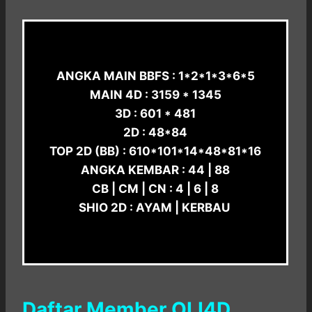
ANGKA MAIN BBFS : 1*2*1*3*6*5
MAIN 4D : 3159 * 1345
3D : 601 * 481
2D :
48*84
TOP 2D (BB) :
610*101*14*48*81*16
ANGKA KEMBAR :
44 | 88
CB | CM | CN : 4 | 6 | 8
SHIO 2D :
AYAM | KERBAU
Daftar Member OLI4D