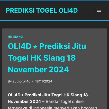
Skip
PREDIKSI TOGEL OLI4D
to
content
HK SIANG
OLI4D ⋆ Prediksi Jitu
Togel HK Siang 18
November 2024
By
authoroli4d
18/11/2024
OLI4D ⋆ Prediksi Jitu Togel HK Siang 18
November 2024
– Bandar togel online
terpecaya di Indonesia menyediakan bocoran