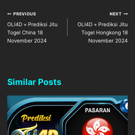
Post
PREVIOUS
NEXT
OLI4D ⋆ Prediksi Jitu
OLI4D ⋆ Prediksi Jitu
navigation
Togel China 18
Togel Hongkong 18
November 2024
November 2024
Similar Posts