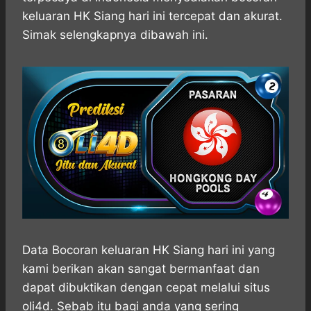
keluaran HK Siang hari ini tercepat dan akurat.
Simak selengkapnya dibawah ini.
Data Bocoran keluaran HK Siang hari ini yang
kami berikan akan sangat bermanfaat dan
dapat dibuktikan dengan cepat melalui situs
oli4d. Sebab itu bagi anda yang sering