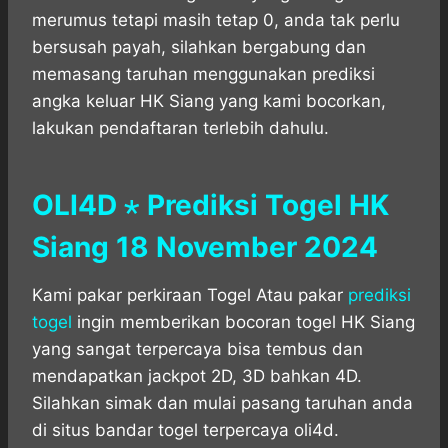
merumus tetapi masih tetap 0, anda tak perlu
bersusah payah, silahkan bergabung dan
memasang taruhan menggunakan prediksi
angka keluar HK Siang yang kami bocorkan,
lakukan pendaftaran terlebih dahulu.
OLI4D ⋆ Prediksi Togel HK
Siang 18 November 2024
Kami pakar perkiraan Togel Atau pakar
prediksi
togel
ingin memberikan bocoran togel HK Siang
yang sangat terpercaya bisa tembus dan
mendapatkan jackpot 2D, 3D bahkan 4D.
Silahkan simak dan mulai pasang taruhan anda
di situs bandar togel terpercaya oli4d.