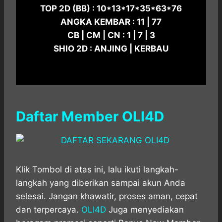
TOP 2D (BB) : 10*13*17*35*63*76
ANGKA KEMBAR : 11 | 77
CB | CM | CN : 1 | 7 | 3
SHIO 2D : ANJING | KERBAU
Daftar Member OLI4D
Klik Tombol di atas ini, lalu ikuti langkah-
langkah yang diberikan sampai akun Anda
selesai. Jangan khawatir, proses aman, cepat
dan terpercaya.
OLI4D
Juga menyediakan