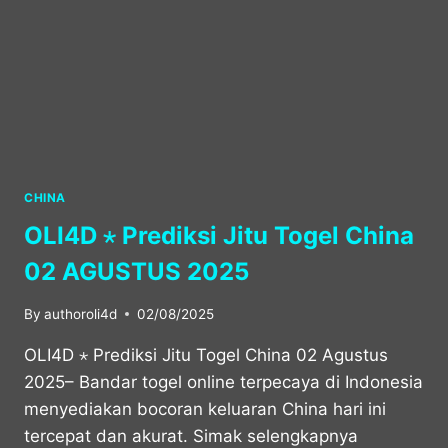
CHINA
OLI4D ⋆ Prediksi Jitu Togel China
02 AGUSTUS 2025
By
authoroli4d
02/08/2025
OLI4D ⋆ Prediksi Jitu Togel China 02 Agustus
2025– Bandar togel online terpecaya di Indonesia
menyediakan bocoran keluaran China hari ini
tercepat dan akurat. Simak selengkapnya