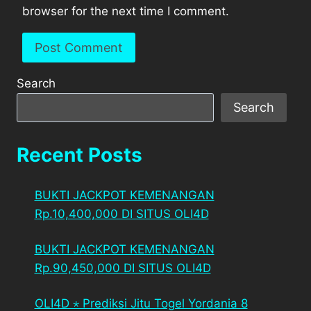
browser for the next time I comment.
Search
Search
Recent Posts
BUKTI JACKPOT KEMENANGAN
Rp.10,400,000 DI SITUS OLI4D
BUKTI JACKPOT KEMENANGAN
Rp.90,450,000 DI SITUS OLI4D
OLI4D ⋆ Prediksi Jitu Togel Yordania 8