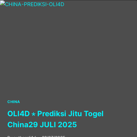
TOGEL
CHINA
14
AGUSTUS
2025
CHINA
OLI4D ⋆ Prediksi Jitu Togel
China29 JULI 2025