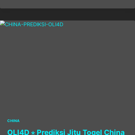
⋆
PREDIKSI
JITU
TOGEL
CHINA
02
NOVEMBER
2024
CHINA
OLI4D ⋆ Prediksi Jitu Togel China