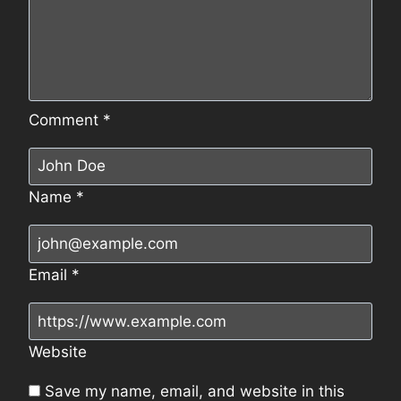
Comment
*
Name
*
Email
*
Website
Save my name, email, and website in this