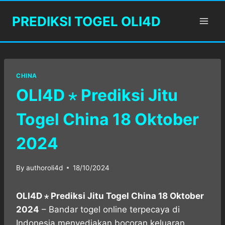
Skip
PREDIKSI TOGEL OLI4D
to
content
CHINA
OLI4D ⋆ Prediksi Jitu
Togel China 18 Oktober
2024
By
authoroli4d
18/10/2024
OLI4D ⋆ Prediksi Jitu Togel China 18 Oktober
2024
– Bandar togel online terpecaya di
Indonesia menyediakan bocoran keluaran