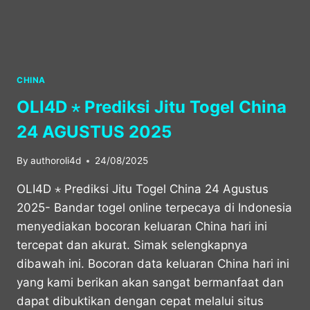
CHINA
OLI4D ⋆ Prediksi Jitu Togel China
24 AGUSTUS 2025
By
authoroli4d
24/08/2025
OLI4D ⋆ Prediksi Jitu Togel China 24 Agustus
2025- Bandar togel online terpecaya di Indonesia
menyediakan bocoran keluaran China hari ini
tercepat dan akurat. Simak selengkapnya
dibawah ini. Bocoran data keluaran China hari ini
yang kami berikan akan sangat bermanfaat dan
dapat dibuktikan dengan cepat melalui situs