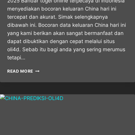
2025 Bandar togel online terpecaya di Indonesia
menyediakan bocoran keluaran China hari ini
tercepat dan akurat. Simak selengkapnya
dibawah ini. Bocoran data keluaran China hari ini
yang kami berikan akan sangat bermanfaat dan
dapat dibuktikan dengan cepat melalui situs
oli4d. Sebab itu bagi anda yang sering merumus
tetapi…
OLI4D
READ MORE
⋆
PREDIKSI
JITU
TOGEL
CHINA
03
JULI
2025