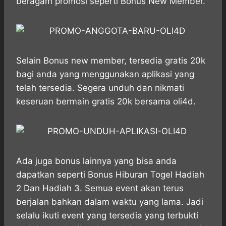
beragam promosi seperti Bonus New Member.
Selain Bonus new member, tersedia gratis 20k
bagi anda yang menggunakan aplikasi yang
telah tersedia. Segera unduh dan nikmati
keseruan bermain gratis 20k bersama oli4d.
Ada juga bonus lainnya yang bisa anda
dapatkan seperti Bonus Hiburan Togel Hadiah
2 Dan Hadiah 3. Semua event akan terus
berjalan bahkan dalam waktu yang lama. Jadi
selalu ikuti event yang tersedia yang terbukti