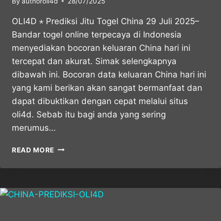
By
authoroli4d
28/07/2025
OLI4D ⋆ Prediksi Jitu Togel China 29 Juli 2025–
Bandar togel online terpecaya di Indonesia
menyediakan bocoran keluaran China hari ini
tercepat dan akurat. Simak selengkapnya
dibawah ini. Bocoran data keluaran China hari ini
yang kami berikan akan sangat bermanfaat dan
dapat dibuktikan dengan cepat melalui situs
oli4d. Sebab itu bagi anda yang sering
merumus…
OLI4D
READ MORE
⋆
PREDIKSI
JITU
TOGEL
CHINA29
JULI
2025