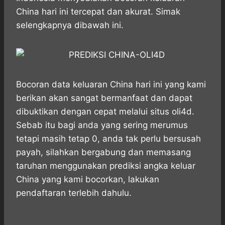
China hari ini tercepat dan akurat. Simak
selengkapnya dibawah ini.
Bocoran data keluaran China hari ini yang kami
berikan akan sangat bermanfaat dan dapat
dibuktikan dengan cepat melalui situs oli4d.
Sebab itu bagi anda yang sering merumus
tetapi masih tetap 0, anda tak perlu bersusah
payah, silahkan bergabung dan memasang
taruhan menggunakan prediksi angka keluar
China yang kami bocorkan, lakukan
pendaftaran terlebih dahulu.