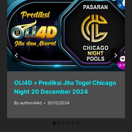
OLI4D ⋆ Prediksi Jitu Togel Chicago
Night 20 December 2024
By
authoroli4d
20/12/2024