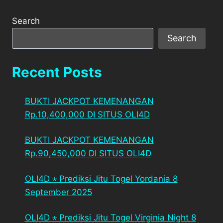
Search
Search
Recent Posts
BUKTI JACKPOT KEMENANGAN
Rp.10,400,000 DI SITUS OLI4D
BUKTI JACKPOT KEMENANGAN
Rp.90,450,000 DI SITUS OLI4D
OLI4D ⋆ Prediksi Jitu Togel Yordania 8
September 2025
OLI4D ⋆ Prediksi Jitu Togel Virginia Night 8