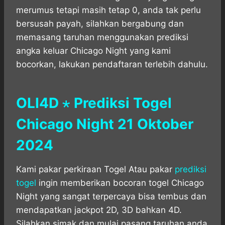
merumus tetapi masih tetap 0, anda tak perlu
bersusah payah, silahkan bergabung dan
memasang taruhan menggunakan prediksi
angka keluar Chicago Night yang kami
bocorkan, lakukan pendaftaran terlebih dahulu.
OLI4D ⋆ Prediksi Togel
Chicago Night 21
Oktober
2024
Kami pakar perkiraan Togel Atau pakar
prediksi
togel
ingin memberikan bocoran togel Chicago
Night yang sangat terpercaya bisa tembus dan
mendapatkan jackpot 2D, 3D bahkan 4D.
Silahkan simak dan mulai pasang taruhan anda