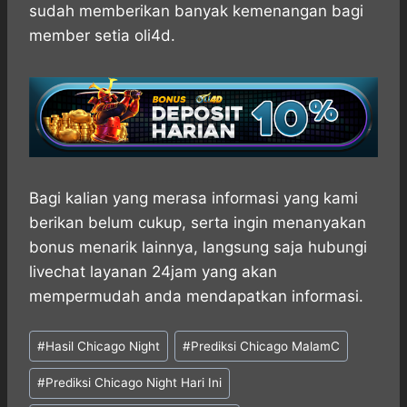
sudah memberikan banyak kemenangan bagi
member setia oli4d.
Bagi kalian yang merasa informasi yang kami
berikan belum cukup, serta ingin menanyakan
bonus menarik lainnya, langsung saja hubungi
livechat layanan 24jam yang akan
mempermudah anda mendapatkan informasi.
Post
#
Hasil Chicago Night
#
Prediksi Chicago MalamC
Tags:
#
Prediksi Chicago Night Hari Ini