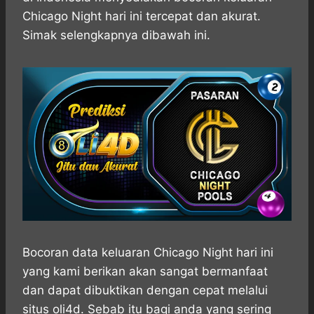
Chicago Night hari ini tercepat dan akurat.
Simak selengkapnya dibawah ini.
Bocoran data keluaran Chicago Night hari ini
yang kami berikan akan sangat bermanfaat
dan dapat dibuktikan dengan cepat melalui
situs oli4d. Sebab itu bagi anda yang sering