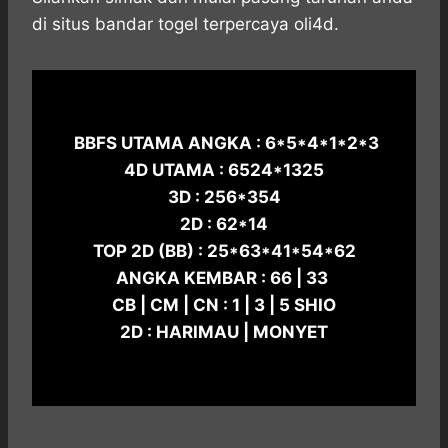
di situs bandar togel terpercaya oli4d.
BBFS UTAMA ANGKA : 6*5*4*1*2*3
4D UTAMA : 6524*1325
3D : 256*354
2D : 62*14
TOP 2D (BB) : 25*63*41*54*62
ANGKA KEMBAR : 66 | 33
CB | CM | CN : 1 | 3 | 5 SHIO
2D : HARIMAU | MONYET