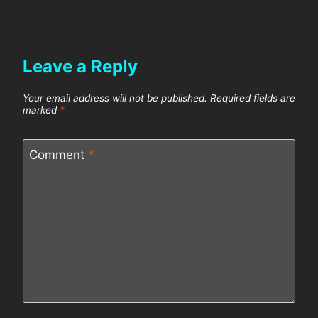
Leave a Reply
Your email address will not be published.
Required fields are
marked
*
Comment
*