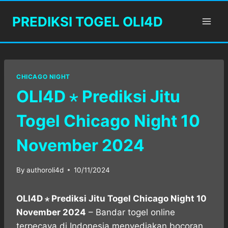
Skip
PREDIKSI TOGEL OLI4D
to
content
CHICAGO NIGHT
OLI4D ⋆ Prediksi Jitu
Togel Chicago Night 10
November 2024
By
authoroli4d
10/11/2024
OLI4D ⋆ Prediksi Jitu Togel Chicago Night 10
November 2024
– Bandar togel online
terpecaya di Indonesia menyediakan bocoran