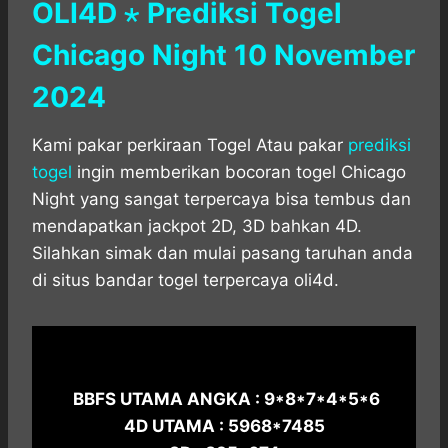
OLI4D ⋆ Prediksi Togel
Chicago Night 10 November
2024
Kami pakar perkiraan Togel Atau pakar
prediksi
togel
ingin memberikan bocoran togel Chicago
Night yang sangat terpercaya bisa tembus dan
mendapatkan jackpot 2D, 3D bahkan 4D.
Silahkan simak dan mulai pasang taruhan anda
di situs bandar togel terpercaya oli4d.
BBFS UTAMA ANGKA : 9*8*7*4*5*6
4D UTAMA : 5968*7485