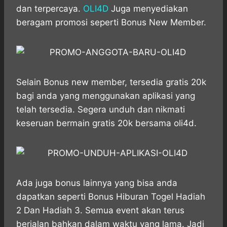
dan terpercaya.
OLI4D
Juga menyediakan
beragam promosi seperti Bonus New Member.
Selain Bonus new member, tersedia gratis 20k
bagi anda yang menggunakan aplikasi yang
telah tersedia. Segera unduh dan nikmati
keseruan bermain gratis 20k bersama oli4d.
Ada juga bonus lainnya yang bisa anda
dapatkan seperti Bonus Hiburan Togel Hadiah
2 Dan Hadiah 3. Semua event akan terus
berjalan bahkan dalam waktu yang lama. Jadi