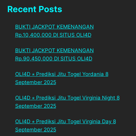
Recent Posts
BUKTI JACKPOT KEMENANGAN
Rp.10,400,000 DI SITUS OLI4D
BUKTI JACKPOT KEMENANGAN
Rp.90,450,000 DI SITUS OLI4D
OLI4D ⋆ Prediksi Jitu Togel Yordania 8
September 2025
OLI4D ⋆ Prediksi Jitu Togel Virginia Night 8
September 2025
OLI4D ⋆ Prediksi Jitu Togel Virginia Day 8
September 2025