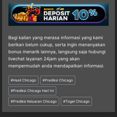
Bagi kalian yang merasa informasi yang kami
berikan belum cukup, serta ingin menanyakan
bonus menarik lainnya, langsung saja hubungi
livechat layanan 24jam yang akan
mempermudah anda mendapatkan informasi.
Post
#
Hasil Chicago
#
Prediksi Chicago
Tags:
#
Prediksi Chicago Hari Ini
#
Prediksi Keluaran Chicago
#
Togel Chicago