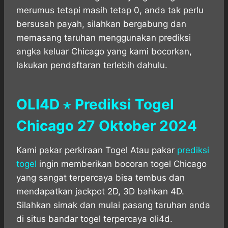
merumus tetapi masih tetap 0, anda tak perlu
bersusah payah, silahkan bergabung dan
memasang taruhan menggunakan prediksi
angka keluar Chicago yang kami bocorkan,
lakukan pendaftaran terlebih dahulu.
OLI4D ⋆ Prediksi Togel
Chicago 27 Oktober 2024
Kami pakar perkiraan Togel Atau pakar
prediksi
togel
ingin memberikan bocoran togel Chicago
yang sangat terpercaya bisa tembus dan
mendapatkan jackpot 2D, 3D bahkan 4D.
Silahkan simak dan mulai pasang taruhan anda
di situs bandar togel terpercaya oli4d.