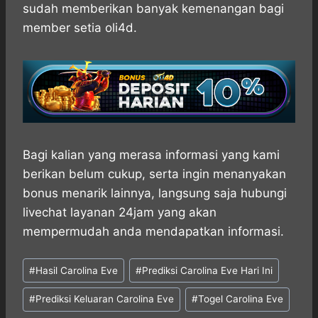
sudah memberikan banyak kemenangan bagi
member setia oli4d.
Bagi kalian yang merasa informasi yang kami
berikan belum cukup, serta ingin menanyakan
bonus menarik lainnya, langsung saja hubungi
livechat layanan 24jam yang akan
mempermudah anda mendapatkan informasi.
Post
#
Hasil Carolina Eve
#
Prediksi Carolina Eve Hari Ini
Tags:
#
Prediksi Keluaran Carolina Eve
#
Togel Carolina Eve