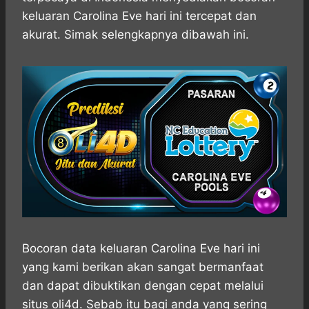
keluaran Carolina Eve hari ini tercepat dan
akurat. Simak selengkapnya dibawah ini.
Bocoran data keluaran Carolina Eve hari ini
yang kami berikan akan sangat bermanfaat
dan dapat dibuktikan dengan cepat melalui
situs oli4d. Sebab itu bagi anda yang sering