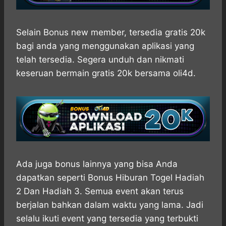
Selain Bonus new member, tersedia gratis 20k
bagi anda yang menggunakan aplikasi yang
telah tersedia. Segera unduh dan nikmati
keseruan bermain gratis 20k bersama oli4d.
Ada juga bonus lainnya yang bisa Anda
dapatkan seperti Bonus Hiburan Togel Hadiah
2 Dan Hadiah 3. Semua event akan terus
berjalan bahkan dalam waktu yang lama. Jadi
selalu ikuti event yang tersedia yang terbukti