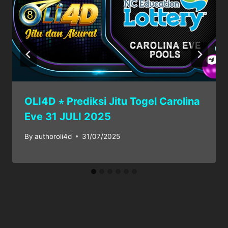
OLI4D ⋆ Prediksi Jitu Togel Carolina
Eve 31 JULI 2025
By
authoroli4d
31/07/2025