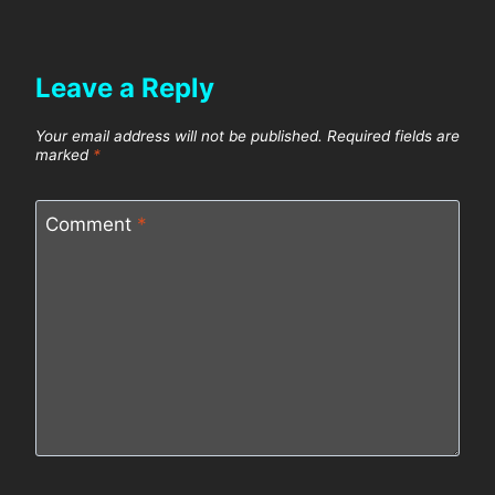
Leave a Reply
Your email address will not be published.
Required fields are
marked
*
Comment
*