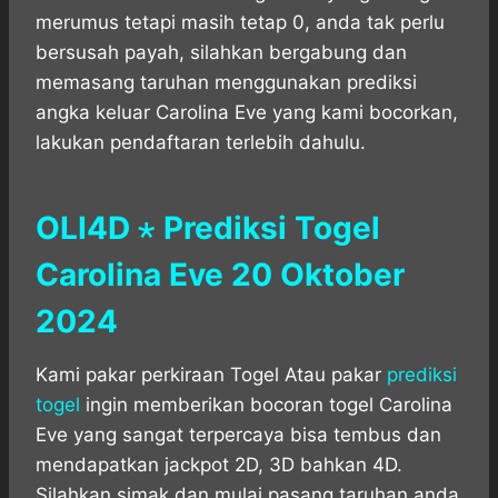
merumus tetapi masih tetap 0, anda tak perlu
bersusah payah, silahkan bergabung dan
memasang taruhan menggunakan prediksi
angka keluar Carolina Eve yang kami bocorkan,
lakukan pendaftaran terlebih dahulu.
OLI4D ⋆ Prediksi Togel
Carolina Eve 20
Oktober
2024
Kami pakar perkiraan Togel Atau pakar
prediksi
togel
ingin memberikan bocoran togel Carolina
Eve yang sangat terpercaya bisa tembus dan
mendapatkan jackpot 2D, 3D bahkan 4D.
Silahkan simak dan mulai pasang taruhan anda