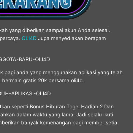
angkah yang diberikan sampai akun Anda selesai.
rpercaya.
OLI4D
Juga menyediakan beragam
0k bagi anda yang menggunakan aplikasi yang telah
 bermain gratis 20k bersama oli4d.
tkan seperti Bonus Hiburan Togel Hadiah 2 Dan
ahkan dalam waktu yang lama. Jadi selalu ikuti
emberikan banyak kemenangan bagi member setia