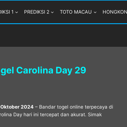
IKSI 1
PREDIKSI 2
TOTO MACAU
HONGKON
ogel Carolina Day 29
9 Oktober 2024
– Bandar togel online terpecaya di
lina Day hari ini tercepat dan akurat. Simak