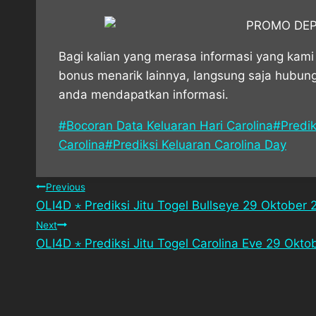
Bagi kalian yang merasa informasi yang kami
bonus menarik lainnya, langsung saja hubu
anda mendapatkan informasi.
Post
#
Bocoran Data Keluaran Hari Carolina
#
Predik
Tags:
Carolina
#
Prediksi Keluaran Carolina Day
Post
Previous
OLI4D ⋆ Prediksi Jitu Togel Bullseye 29 Oktober
navigation
Next
OLI4D ⋆ Prediksi Jitu Togel Carolina Eve 29 Okt