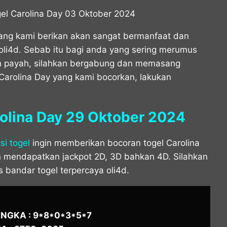
 yang kami berikan akan sangat bermanfaat dan
 oli4d. Sebab itu bagi anda yang sering merumus
sah payah, silahkan bergabung dan memasang
Carolina Day yang kami bocorkan, lakukan
rolina Day 29
Oktober
2024
si togel
ingin memberikan bocoran togel Carolina
n mendapatkan jackpot 2D, 3D bahkan 4D. Silahkan
 bandar togel terpercaya oli4d.
NGKA : 9*8*0*3*5*7