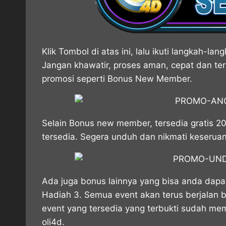
Klik Tombol di atas ini, lalu ikuti langkah-l
Jangan khawatir, proses aman, cepat dan te
promosi seperti Bonus New Member.
Selain Bonus new member, tersedia gratis 2
tersedia. Segera unduh dan nikmati keseruan
Ada juga bonus lainnya yang bisa anda dapa
Hadiah 3. Semua event akan terus berjalan b
event yang tersedia yang terbukti sudah m
oli4d.