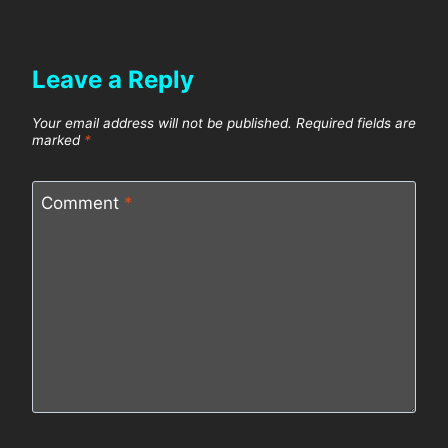
Leave a Reply
Your email address will not be published.
Required fields are
marked
*
Comment
*