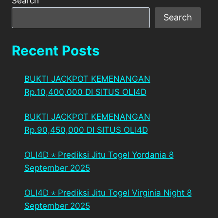
Search
Search
Recent Posts
BUKTI JACKPOT KEMENANGAN
Rp.10,400,000 DI SITUS OLI4D
BUKTI JACKPOT KEMENANGAN
Rp.90,450,000 DI SITUS OLI4D
OLI4D ⋆ Prediksi Jitu Togel Yordania 8
September 2025
OLI4D ⋆ Prediksi Jitu Togel Virginia Night 8
September 2025