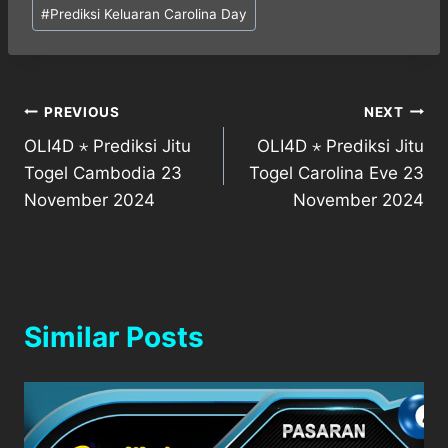
#
Prediksi Keluaran Carolina Day
Post
PREVIOUS
NEXT
OLI4D ⋆ Prediksi Jitu
OLI4D ⋆ Prediksi Jitu
navigation
Togel Cambodia 23
Togel Carolina Eve 23
November 2024
November 2024
Similar Posts