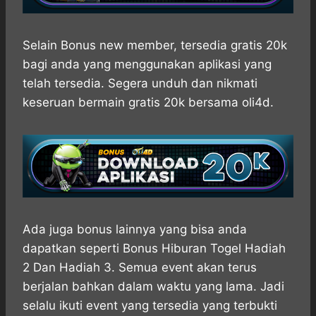
Selain Bonus new member, tersedia gratis 20k
bagi anda yang menggunakan aplikasi yang
telah tersedia. Segera unduh dan nikmati
keseruan bermain gratis 20k bersama oli4d.
Ada juga bonus lainnya yang bisa anda
dapatkan seperti Bonus Hiburan Togel Hadiah
2 Dan Hadiah 3. Semua event akan terus
berjalan bahkan dalam waktu yang lama. Jadi
selalu ikuti event yang tersedia yang terbukti