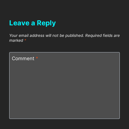
Leave a Reply
Your email address will not be published.
Required fields are
marked
*
Comment
*