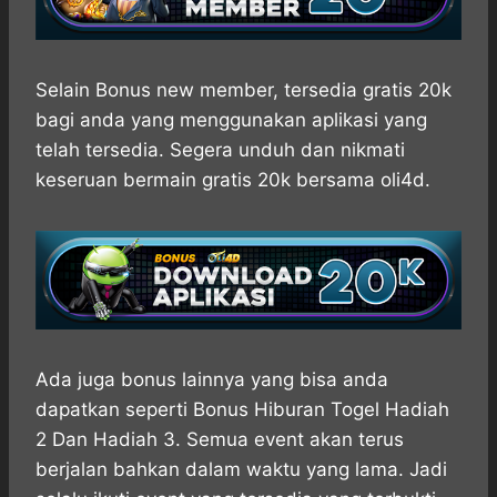
Selain Bonus new member, tersedia gratis 20k
bagi anda yang menggunakan aplikasi yang
telah tersedia. Segera unduh dan nikmati
keseruan bermain gratis 20k bersama oli4d.
Ada juga bonus lainnya yang bisa anda
dapatkan seperti Bonus Hiburan Togel Hadiah
2 Dan Hadiah 3. Semua event akan terus
berjalan bahkan dalam waktu yang lama. Jadi