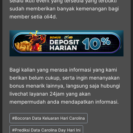
selalu ikuti event yang tersedia yang terbukti
sudah memberikan banyak kemenangan bagi
member setia oli4d.
Bagi kalian yang merasa informasi yang kami
berikan belum cukup, serta ingin menanyakan
bonus menarik lainnya, langsung saja hubungi
livechat layanan 24jam yang akan
mempermudah anda mendapatkan informasi.
Post
#
Bocoran Data Keluaran Hari Carolina
Tags:
#
Prediksi Data Carolina Day Hari Ini