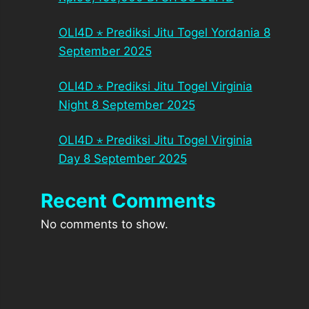
OLI4D ⋆ Prediksi Jitu Togel Yordania 8
September 2025
OLI4D ⋆ Prediksi Jitu Togel Virginia
Night 8 September 2025
OLI4D ⋆ Prediksi Jitu Togel Virginia
Day 8 September 2025
Recent Comments
No comments to show.