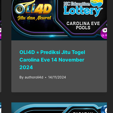
OLI4D ⋆ Prediksi Jitu Togel
Carolina Eve 14 November
2024
By
authoroli4d
14/11/2024