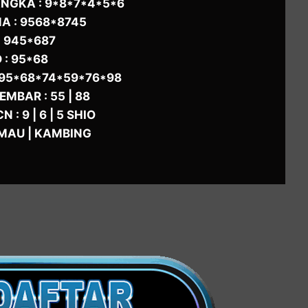
NGKA : 9*8*7*4*5*6
A : 9568*8745
: 945*687
 : 95*68
: 95*68*74*59*76*98
MBAR : 55 | 88
N : 9 | 6 | 5 SHIO
IMAU | KAMBING