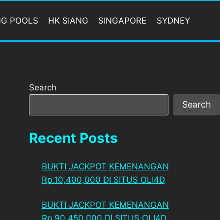
G POOLS
HK SIANG
SINGAPORE
SYDNEY
Search
Search
Recent Posts
BUKTI JACKPOT KEMENANGAN
Rp.10,400,000 DI SITUS OLI4D
BUKTI JACKPOT KEMENANGAN
Rp.90,450,000 DI SITUS OLI4D