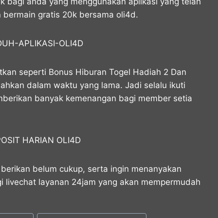
0k bagi anda yang menggunakan aplikasi yang telah
 bermain gratis 20k bersama oli4d.
tkan seperti Bonus Hiburan Togel Hadiah 2 Dan
ahkan dalam waktu yang lama. Jadi selalu ikuti
emberikan banyak kemenangan bagi member setia
 berikan belum cukup, serta ingin menanyakan
ngi livechat layanan 24jam yang akan mempermudah