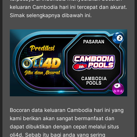
keluaran Cambodia hari ini tercepat dan akurat.
Simak selengkapnya dibawah ini.
Bocoran data keluaran Cambodia hari ini yang
kami berikan akan sangat bermanfaat dan
dapat dibuktikan dengan cepat melalui situs
oli4d. Sebab itu bagi anda yang sering