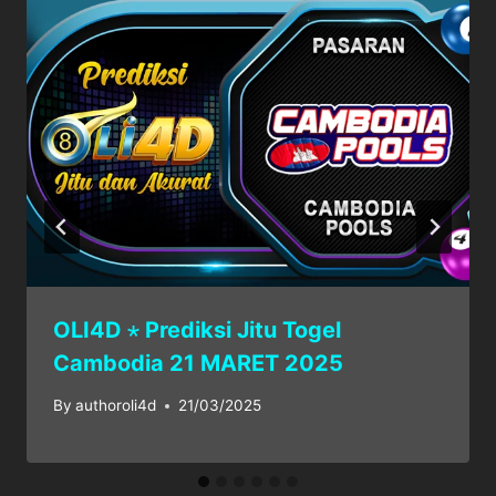
OLI4D ⋆ Prediksi Jitu Togel
Cambodia 21 MARET 2025
By
authoroli4d
21/03/2025