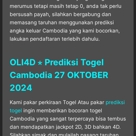
merumus tetapi masih tetap 0, anda tak perlu
bersusah payah, silahkan bergabung dan
memasang taruhan menggunakan prediksi
angka keluar Cambodia yang kami bocorkan,
lakukan pendaftaran terlebih dahulu.
OLI4D ⋆ Prediksi Togel
Cambodia 27 OKTOBER
2024
Kami pakar perkiraan Togel Atau pakar
prediksi
togel
ingin memberikan bocoran togel
Cambodia yang sangat terpercaya bisa tembus
dan mendapatkan jackpot 2D, 3D bahkan 4D.
Silahkan simak dan mulailah pasang taruhan