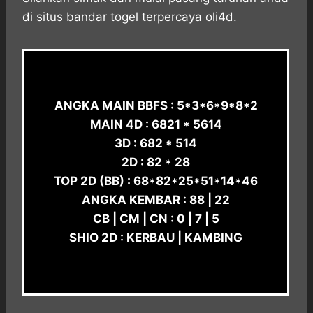
di situs bandar togel terpercaya oli4d.
ANGKA MAIN BBFS : 5*3*6*9*8*2
MAIN 4D : 6821 * 5614
3D : 682 * 514
2D : 82 * 28
TOP 2D (BB) : 68*82*25*51*14*46
ANGKA KEMBAR : 88 | 22
CB | CM | CN : 0 | 7 | 5
SHIO 2D : KERBAU | KAMBING