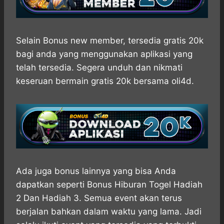
Selain Bonus new member, tersedia gratis 20k
bagi anda yang menggunakan aplikasi yang
telah tersedia. Segera unduh dan nikmati
keseruan bermain gratis 20k bersama oli4d.
Ada juga bonus lainnya yang bisa Anda
dapatkan seperti Bonus Hiburan Togel Hadiah
2 Dan Hadiah 3. Semua event akan terus
berjalan bahkan dalam waktu yang lama. Jadi