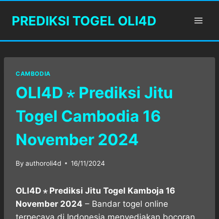
Skip
PREDIKSI TOGEL OLI4D
to
content
CAMBODIA
OLI4D ⋆ Prediksi Jitu
Togel Cambodia 16
November 2024
By
authoroli4d
16/11/2024
OLI4D ⋆ Prediksi Jitu Togel Kamboja 16
November 2024
– Bandar togel online
terpecaya di Indonesia menyediakan bocoran