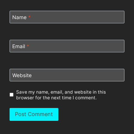
Name
*
Email
*
Website
Save my name, email, and website in this
browser for the next time I comment.