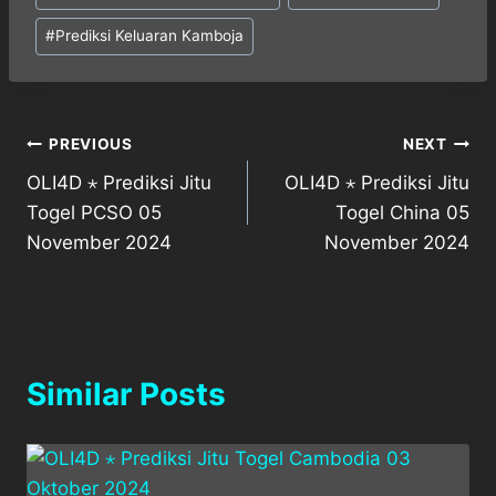
#
Prediksi Keluaran Kamboja
Post
PREVIOUS
NEXT
OLI4D ⋆ Prediksi Jitu
OLI4D ⋆ Prediksi Jitu
navigation
Togel PCSO 05
Togel China 05
November 2024
November 2024
Similar Posts