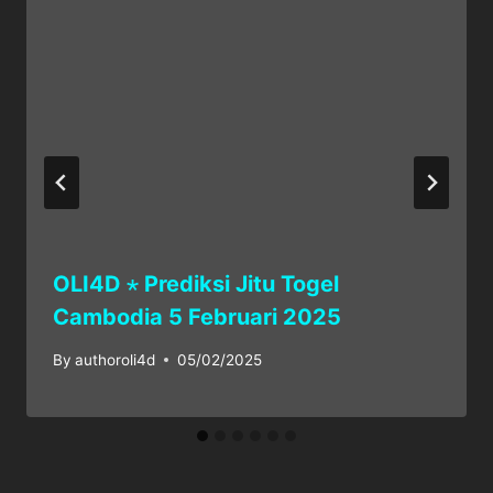
OLI4D ⋆ Prediksi Jitu Togel
Cambodia 5 Februari 2025
By
authoroli4d
05/02/2025