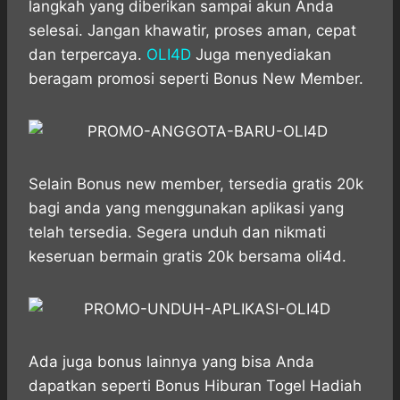
langkah yang diberikan sampai akun Anda
selesai. Jangan khawatir, proses aman, cepat
dan terpercaya.
OLI4D
Juga menyediakan
beragam promosi seperti Bonus New Member.
Selain Bonus new member, tersedia gratis 20k
bagi anda yang menggunakan aplikasi yang
telah tersedia. Segera unduh dan nikmati
keseruan bermain gratis 20k bersama oli4d.
Ada juga bonus lainnya yang bisa Anda
dapatkan seperti Bonus Hiburan Togel Hadiah