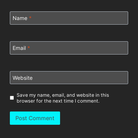
Name
*
Email
*
Website
Save my name, email, and website in this
browser for the next time I comment.