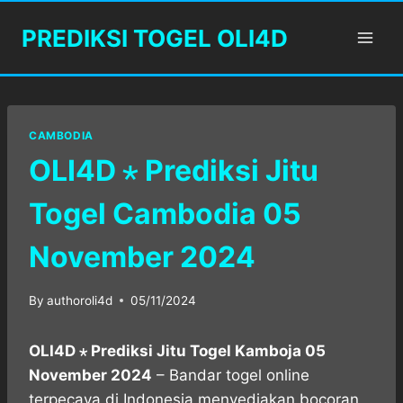
Skip
PREDIKSI TOGEL OLI4D
to
content
CAMBODIA
OLI4D ⋆ Prediksi Jitu
Togel Cambodia 05
November 2024
By
authoroli4d
05/11/2024
OLI4D ⋆ Prediksi Jitu Togel Kamboja 05
November 2024
– Bandar togel online
terpecaya di Indonesia menyediakan bocoran