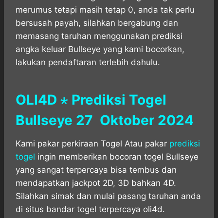
merumus tetapi masih tetap 0, anda tak perlu
bersusah payah, silahkan bergabung dan
memasang taruhan menggunakan prediksi
angka keluar Bullseye yang kami bocorkan,
lakukan pendaftaran terlebih dahulu.
OLI4D ⋆ Prediksi Togel
Bullseye 27
Oktober
2024
Kami pakar perkiraan Togel Atau pakar
prediksi
togel
ingin memberikan bocoran togel Bullseye
yang sangat terpercaya bisa tembus dan
mendapatkan jackpot 2D, 3D bahkan 4D.
Silahkan simak dan mulai pasang taruhan anda
di situs bandar togel terpercaya oli4d.