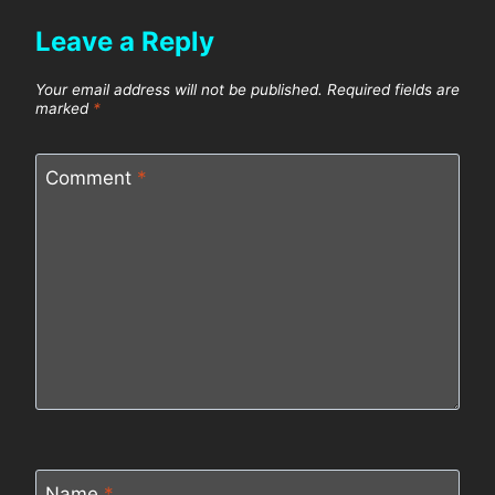
Leave a Reply
Your email address will not be published.
Required fields are
marked
*
Comment
*
Name
*