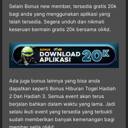
Selain Bonus new member, tersedia gratis 20k
bagi anda yang menggunakan aplikasi yang
telah tersedia. Segera unduh dan nikmati
keseruan bermain gratis 20k bersama oli4d.
Ada juga bonus lainnya yang bisa anda
dapatkan seperti Bonus Hiburan Togel Hadiah
2 Dan Hadiah 3. Semua event akan terus
berjalan bahkan dalam waktu yang lama. Jadi
selalu ikuti event yang tersedia yang terbukti
sudah memberikan banyak kemenangan bagi
member setia oli4d.