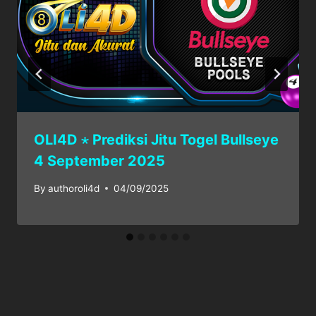
OLI4D ⋆ Prediksi Jitu Togel Bullseye
4 September 2025
By
authoroli4d
04/09/2025