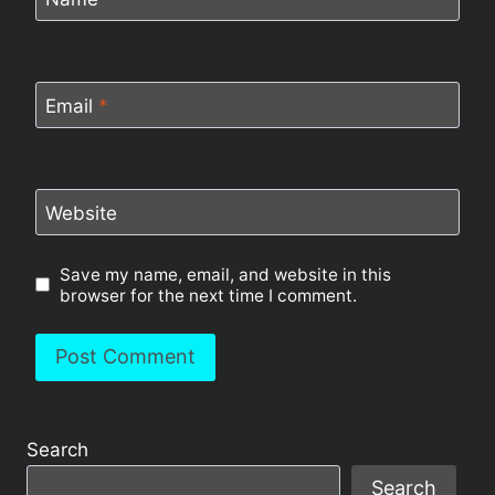
Email
*
Website
Save my name, email, and website in this
browser for the next time I comment.
Search
Search