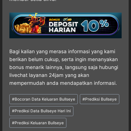
Bagi kalian yang merasa informasi yang kami
berikan belum cukup, serta ingin menanyakan
bonus menarik lainnya, langsung saja hubungi
livechat layanan 24jam yang akan
mempermudah anda mendapatkan informasi.
Post
#
Bocoran Data Keluaran Bullseye
#
Prediksi Bullseye
Tags:
#
Prediksi Data Bullseye Hari Ini
#
Prediksi Keluaran Bullseye